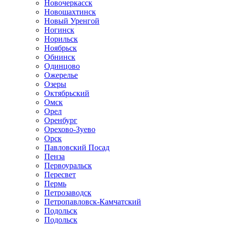
Новочеркасск
Новошахтинск
Новый Уренгой
Ногинск
Норильск
Ноябрьск
Обнинск
Одинцово
Ожерелье
Озеры
Октябрьский
Омск
Орел
Оренбург
Орехово-Зуево
Орск
Павловский Посад
Пенза
Первоуральск
Пересвет
Пермь
Петрозаводск
Петропавловск-Камчатский
Подольск
Подольск