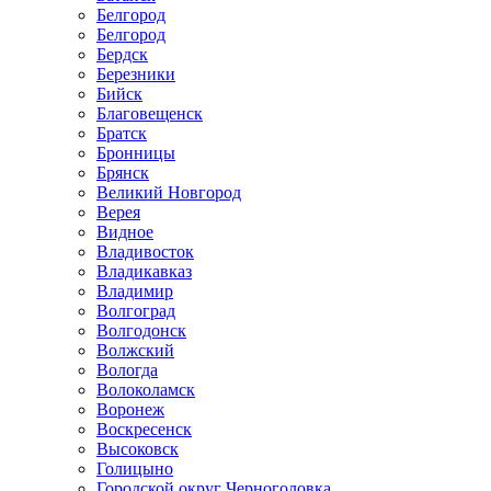
Белгород
Белгород
Бердск
Березники
Бийск
Благовещенск
Братск
Бронницы
Брянск
Великий Новгород
Верея
Видное
Владивосток
Владикавказ
Владимир
Волгоград
Волгодонск
Волжский
Вологда
Волоколамск
Воронеж
Воскресенск
Высоковск
Голицыно
Городской округ Черноголовка