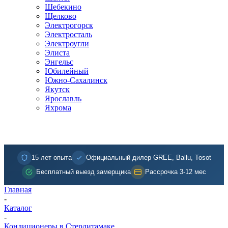
Шебекино
Щелково
Электрогорск
Электросталь
Электроугли
Элиста
Энгельс
Юбилейный
Южно-Сахалинск
Якутск
Ярославль
Яхрома
15 лет опыта
Официальный дилер GREE, Ballu, Tosot
Бесплатный выезд замерщика
Рассрочка 3-12 мес
Главная
-
Каталог
-
Кондиционеры в Стерлитамаке