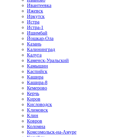
Ивантеевка
Ижевск
Иркутск
Истра
Истра-1
Ишимбай
Йошкар-Ола
Казань
Калининград
Калуга
Каменск-Уральский
Камышин
Каспийск
Кашира
Кашира-8
Кемерово
Керчь
Киров
Кисловодск
Климовск
Клин
Ковров
Коломна
Комсомольск-на-Амуре