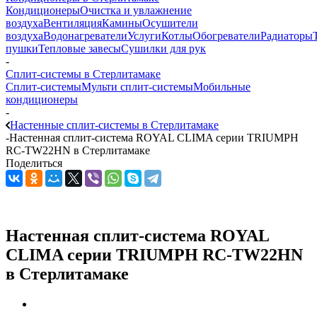
Кондиционеры
Очистка и увлажнение
воздуха
Вентиляция
Камины
Осушители
воздуха
Водонагреватели
Услуги
Котлы
Обогреватели
Радиаторы
пушки
Тепловые завесы
Сушилки для рук
-
Сплит-системы в Стерлитамаке
Сплит-системы
Мульти сплит-системы
Мобильные
кондиционеры
-
Настенные сплит-системы в Стерлитамаке
-
Настенная сплит-система ROYAL CLIMA серии TRIUMPH
RC-TW22HN в Стерлитамаке
Поделиться
Настенная сплит-система ROYAL
CLIMA серии TRIUMPH RC-TW22HN
в Стерлитамаке