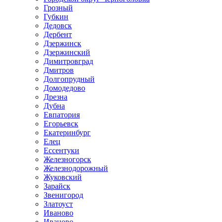
Грозный
Губкин
Дедовск
Дербент
Дзержинск
Дзержинский
Димитровград
Дмитров
Долгопрудный
Домодедово
Дрезна
Дубна
Евпатория
Егорьевск
Екатеринбург
Елец
Ессентуки
Железногорск
Железнодорожный
Жуковский
Зарайск
Звенигород
Златоуст
Иваново
Иваново