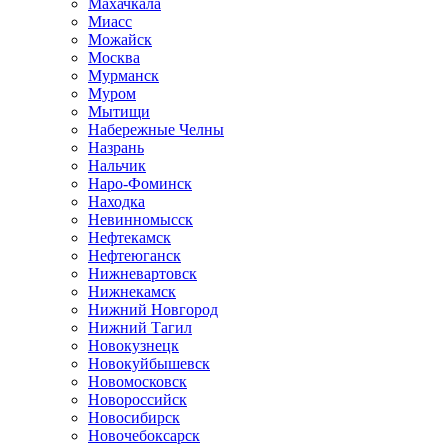
Махачкала
Миасс
Можайск
Москва
Мурманск
Муром
Мытищи
Набережные Челны
Назрань
Нальчик
Наро-Фоминск
Находка
Невинномысск
Нефтекамск
Нефтеюганск
Нижневартовск
Нижнекамск
Нижний Новгород
Нижний Тагил
Новокузнецк
Новокуйбышевск
Новомосковск
Новороссийск
Новосибирск
Новочебоксарск