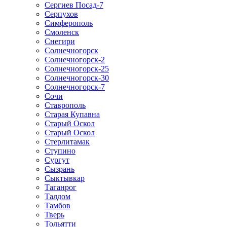
Сергиев Посад-7
Серпухов
Симферополь
Смоленск
Снегири
Солнечногорск
Солнечногорск-2
Солнечногорск-25
Солнечногорск-30
Солнечногорск-7
Сочи
Ставрополь
Старая Купавна
Старый Оскол
Старый Оскол
Стерлитамак
Ступино
Сургут
Сызрань
Сыктывкар
Таганрог
Талдом
Тамбов
Тверь
Тольятти