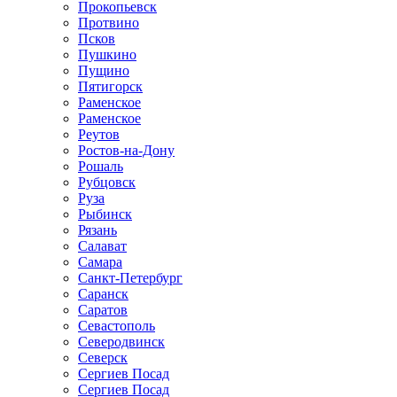
Прокопьевск
Протвино
Псков
Пушкино
Пущино
Пятигорск
Раменское
Раменское
Реутов
Ростов-на-Дону
Рошаль
Рубцовск
Руза
Рыбинск
Рязань
Салават
Самара
Санкт-Петербург
Саранск
Саратов
Севастополь
Северодвинск
Северск
Сергиев Посад
Сергиев Посад