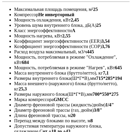
Максимальная площадь помещения, м²
25
Компрессор
Не инверторный
Мощность охлаждения, кВт
2,45
Уровень шума внутреннего блока, дБ(А)
25
Класс энергоэффективности
А
Мощность нагрева, кВт
2,55
Коэффициент энергоэффективности (EER)
3,54
Коэффициент энергоэффективности (COP)
3,76
Расход воздуха максимальный, м3/ч
445
Мощность, потребляемая в режиме "Охлаждение",
кВт
684
Мощность, потребляемая в режиме "Нагрев", кВт
645
Масса внутреннего блока (брутто/нетто), кг
7,1
Размеры внутреннего блока(Ш*Г*В),мм
715*285*194
Масса внешнего (наружного) блока (брутто/нетто),
кг
25,3
Размеры наружного блока(Ш*Г*В),мм
700*550*275
Марка компрессора
GMCC
Диаметр фреоновой трассы (жидкость/дюйм)
1/4"
Диаметр фреоновой трассы (газ, дюйм)
3/8"
Длина фреоновой трассы, м
20
Перепад между блоками по высоте, м
8
Допустимая температура наружного блока,
охлаждение,С
от +18 до +43