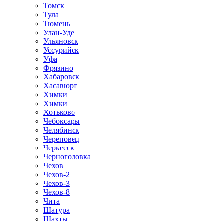
Томск
Тула
Тюмень
Улан-Уде
Ульяновск
Уссурийск
Уфа
Фрязино
Хабаровск
Хасавюрт
Химки
Химки
Хотьково
Чебоксары
Челябинск
Череповец
Черкесск
Черноголовка
Чехов
Чехов-2
Чехов-3
Чехов-8
Чита
Шатура
Шахты