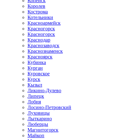
Копейск
Королев
Кострома
Котельники
Красноармейск
Красногорск
Красногорск
Краснодар
Краснозаводск
Краснознаменск
Красноярск
Кубинка
Курган
Куровское
Курск
Кызыл
Ликино-Дулево
Липецк
Лобня
Лосино-Петровский
Луховицы
Лыткарино
Люберцы
Магнитогорск
Майкоп