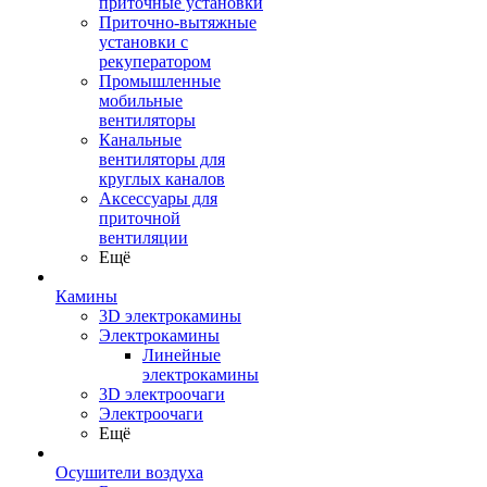
приточные установки
Приточно-вытяжные
установки с
рекуператором
Промышленные
мобильные
вентиляторы
Канальные
вентиляторы для
круглых каналов
Аксессуары для
приточной
вентиляции
Ещё
Камины
3D электрокамины
Электрокамины
Линейные
электрокамины
3D электроочаги
Электроочаги
Ещё
Осушители воздуха