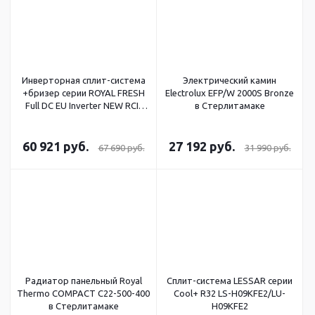
Инверторная сплит-система
Электрический камин
+бризер серии ROYAL FRESH
Electrolux EFP/W 2000S Bronze
Full DC EU Inverter NEW RCI-
в Стерлитамаке
RF30HN в Стерлитамаке
60 921
руб.
27 192
руб.
67 690
руб.
31 990
руб.
Радиатор панельный Royal
Сплит-система LESSAR серии
Thermo COMPACT C22-500-400
Cool+ R32 LS-H09KFE2/LU-
в Стерлитамаке
H09KFE2