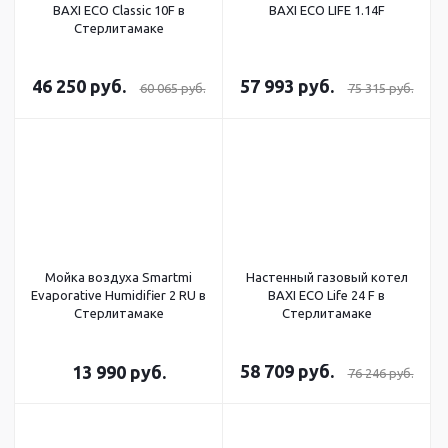
BAXI ECO Classic 10F в
BAXI ECO LIFE 1.14F
Стерлитамаке
46 250
руб.
57 993
руб.
60 065
руб.
75 315
руб.
Мойка воздуха Smartmi
Настенный газовый котел
Evaporative Humidifier 2 RU в
BAXI ECO Life 24 F в
Стерлитамаке
Стерлитамаке
58 709
руб.
13 990
руб.
76 246
руб.