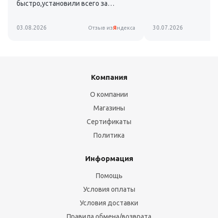
быстро,установили всего за
час,ребята доходчиво обьяснили
все функции кондера. Я очень
03.08.2026
30.07.2026
Отзыв из
Я
ндекса
рад,всем рекомендую!
Компания
О компании
Магазины
Сертификаты
Политика
Информация
Помощь
Условия оплаты
Условия доставки
Правила обмена/возврата