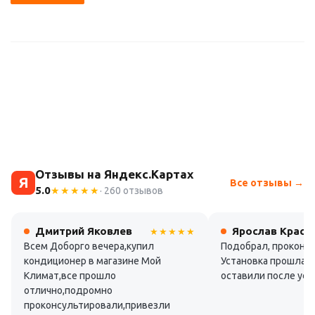
Отзывы на Яндекс.Картах
Я
Все отзывы →
5.0
★★★★★
· 260 отзывов
Дмитрий Яковлев
Ярослав Красн
★★★★★
Всем Доборго вечера,купил
Подобрал, проконсу
кондиционер в магазине Мой
Установка прошла б
Климат,все прошло
оставили после уст
отлично,подромно
проконсультировали,привезли