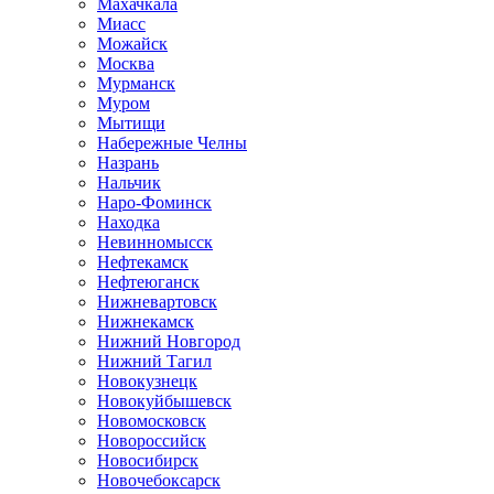
Махачкала
Миасс
Можайск
Москва
Мурманск
Муром
Мытищи
Набережные Челны
Назрань
Нальчик
Наро-Фоминск
Находка
Невинномысск
Нефтекамск
Нефтеюганск
Нижневартовск
Нижнекамск
Нижний Новгород
Нижний Тагил
Новокузнецк
Новокуйбышевск
Новомосковск
Новороссийск
Новосибирск
Новочебоксарск