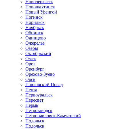
Новочеркасск
Новошахтинск
Новый Уренгой
Ногинск
Норильск
Ноябрьск
Обнинск
Одинцово
Ожерелье
Озеры
Октябрьский
Омск
Орел
Оренбург
Орехово-Зуево
Орск
Павловский Посад
Пенза
Первоуральск
Пересвет
Пермь
Петрозаводск
Петропавловск-Камчатский
Подольск
Подольск