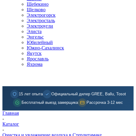
Шебекино
Щелково
Электрогорск
Электросталь
Электроугли
Элиста
Энгельс
Юбилейный
Южно-Сахалинск
Якутск
Ярославль
Яхрома
15 лет опыта
Официальный дилер GREE, Ballu, Tosot
Бесплатный выезд замерщика
Рассрочка 3-12 мес
Главная
-
Каталог
-
Очистка и увлажнение воздуха в Стерлитамаке