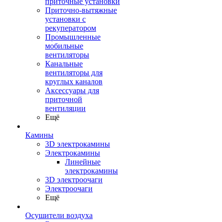
приточные установки
Приточно-вытяжные
установки с
рекуператором
Промышленные
мобильные
вентиляторы
Канальные
вентиляторы для
круглых каналов
Аксессуары для
приточной
вентиляции
Ещё
Камины
3D электрокамины
Электрокамины
Линейные
электрокамины
3D электроочаги
Электроочаги
Ещё
Осушители воздуха