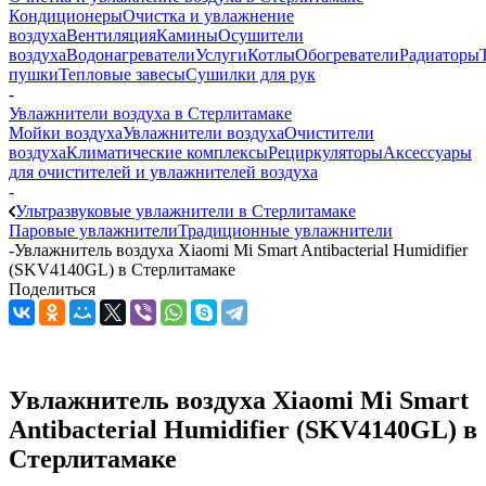
Кондиционеры
Очистка и увлажнение
воздуха
Вентиляция
Камины
Осушители
воздуха
Водонагреватели
Услуги
Котлы
Обогреватели
Радиаторы
пушки
Тепловые завесы
Сушилки для рук
-
Увлажнители воздуха в Стерлитамаке
Мойки воздуха
Увлажнители воздуха
Очистители
воздуха
Климатические комплексы
Рециркуляторы
Аксессуары
для очистителей и увлажнителей воздуха
-
Ультразвуковые увлажнители в Стерлитамаке
Паровые увлажнители
Традиционные увлажнители
-
Увлажнитель воздуха Xiaomi Mi Smart Antibacterial Humidifier
(SKV4140GL) в Стерлитамаке
Поделиться
Увлажнитель воздуха Xiaomi Mi Smart
Antibacterial Humidifier (SKV4140GL) в
Стерлитамаке