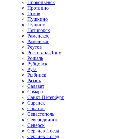
Прокопьевск
Протвино
Псков
Пушкино
Пущино
Пятигорск
Раменское
Раменское
Реутов
Ростов-на-Дону
Рошаль
Рубцовск
Руза
Рыбинск
Рязань
Салават
Самара
Санкт-Петербург
Саранск
Саратов
Севастополь
Северодвинск
Северск
Сергиев Посад
Сергиев Посад