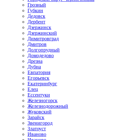
Грозный
Губкин
Дедовск
Дербент
Дзержинск
Дзержинский
Димитровград
Дмитров
Долгопрудный
Домодедово
Дрезна
Дубна
Евпатория
Егорьевск
Екатеринбург
Елец
Ессентуки
Железногорск
Железнодорожный
Жуковский
Зарайск
Звенигород
Златоуст
Иваново
Иваново