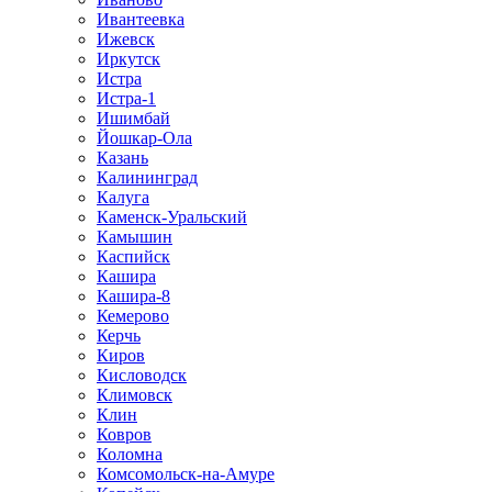
Ивантеевка
Ижевск
Иркутск
Истра
Истра-1
Ишимбай
Йошкар-Ола
Казань
Калининград
Калуга
Каменск-Уральский
Камышин
Каспийск
Кашира
Кашира-8
Кемерово
Керчь
Киров
Кисловодск
Климовск
Клин
Ковров
Коломна
Комсомольск-на-Амуре