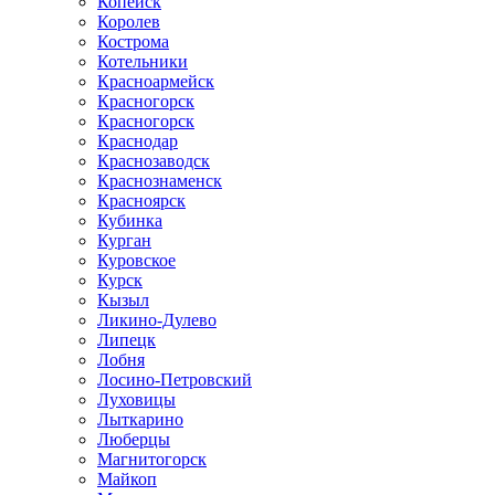
Копейск
Королев
Кострома
Котельники
Красноармейск
Красногорск
Красногорск
Краснодар
Краснозаводск
Краснознаменск
Красноярск
Кубинка
Курган
Куровское
Курск
Кызыл
Ликино-Дулево
Липецк
Лобня
Лосино-Петровский
Луховицы
Лыткарино
Люберцы
Магнитогорск
Майкоп