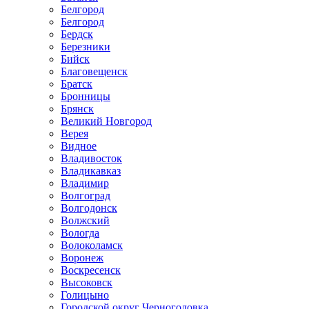
Белгород
Белгород
Бердск
Березники
Бийск
Благовещенск
Братск
Бронницы
Брянск
Великий Новгород
Верея
Видное
Владивосток
Владикавказ
Владимир
Волгоград
Волгодонск
Волжский
Вологда
Волоколамск
Воронеж
Воскресенск
Высоковск
Голицыно
Городской округ Черноголовка