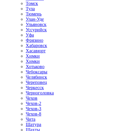
Томск
Тула
Тюмень
Улан-Уде
Ульяновск
Уссурийск
Уфа
Фрязино
Хабаровск
Хасавюрт
Химки
Химки
Хотьково
Чебоксары
Челябинск
Череповец
Черкесск
Черноголовка
Чехов
Чехов-2
Чехов-3
Чехов-8
Чита
Шатура
Шахты