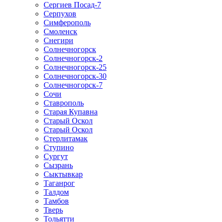
Сергиев Посад-7
Серпухов
Симферополь
Смоленск
Снегири
Солнечногорск
Солнечногорск-2
Солнечногорск-25
Солнечногорск-30
Солнечногорск-7
Сочи
Ставрополь
Старая Купавна
Старый Оскол
Старый Оскол
Стерлитамак
Ступино
Сургут
Сызрань
Сыктывкар
Таганрог
Талдом
Тамбов
Тверь
Тольятти