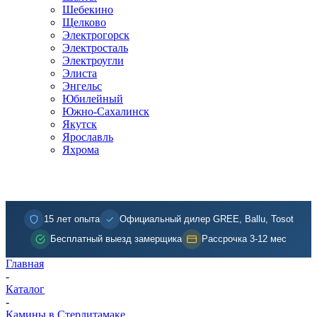
Шебекино
Щелково
Электрогорск
Электросталь
Электроугли
Элиста
Энгельс
Юбилейный
Южно-Сахалинск
Якутск
Ярославль
Яхрома
15 лет опыта
Официальный дилер GREE, Ballu, Tosot
Бесплатный выезд замерщика
Рассрочка 3-12 мес
Главная
-
Каталог
-
Камины в Стерлитамаке