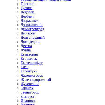
Грозный
Губкин
Дедовск
Дербент
Дзержинск
Дзержинский
Димитровград
Дмитров
Долгопрудный
Домодедово
Дрезна
Дубна
Евпатория
Егорьевск
Екатеринбург
Елец
Ессентуки
Железногорск
Железнодорожный
Жуковский
Зарайск
Звенигород
Златоуст
Иваново
Иваново