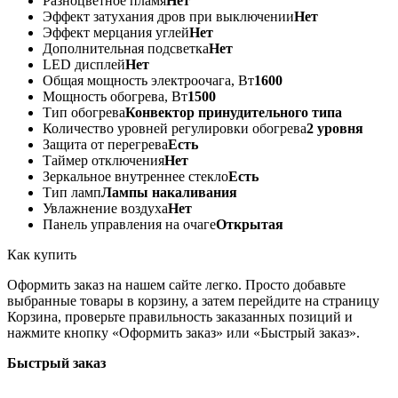
Разноцветное пламя
Нет
Эффект затухания дров при выключении
Нет
Эффект мерцания углей
Нет
Дополнительная подсветка
Нет
LED дисплей
Нет
Общая мощность электроочага, Вт
1600
Мощность обогрева, Вт
1500
Тип обогрева
Конвектор принудительного типа
Количество уровней регулировки обогрева
2 уровня
Защита от перегрева
Есть
Таймер отключения
Нет
Зеркальное внутреннее стекло
Есть
Тип ламп
Лампы накаливания
Увлажнение воздуха
Нет
Панель управления на очаге
Открытая
Как купить
Оформить заказ на нашем сайте легко. Просто добавьте
выбранные товары в корзину, а затем перейдите на страницу
Корзина, проверьте правильность заказанных позиций и
нажмите кнопку «Оформить заказ» или «Быстрый заказ».
Быстрый заказ