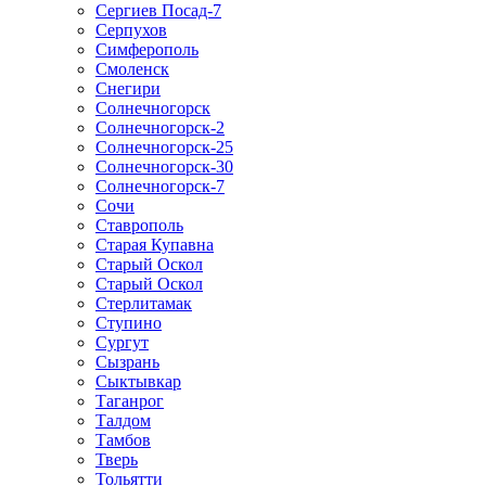
Сергиев Посад-7
Серпухов
Симферополь
Смоленск
Снегири
Солнечногорск
Солнечногорск-2
Солнечногорск-25
Солнечногорск-30
Солнечногорск-7
Сочи
Ставрополь
Старая Купавна
Старый Оскол
Старый Оскол
Стерлитамак
Ступино
Сургут
Сызрань
Сыктывкар
Таганрог
Талдом
Тамбов
Тверь
Тольятти