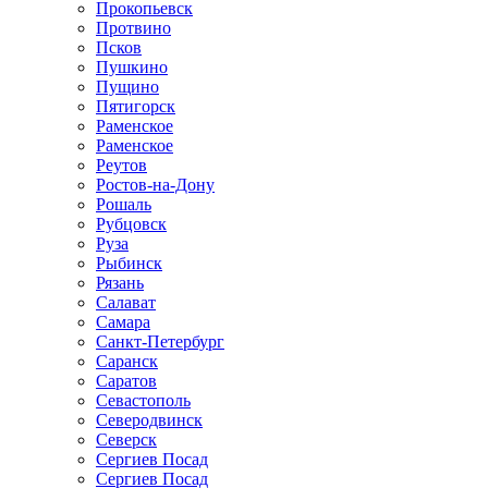
Прокопьевск
Протвино
Псков
Пушкино
Пущино
Пятигорск
Раменское
Раменское
Реутов
Ростов-на-Дону
Рошаль
Рубцовск
Руза
Рыбинск
Рязань
Салават
Самара
Санкт-Петербург
Саранск
Саратов
Севастополь
Северодвинск
Северск
Сергиев Посад
Сергиев Посад