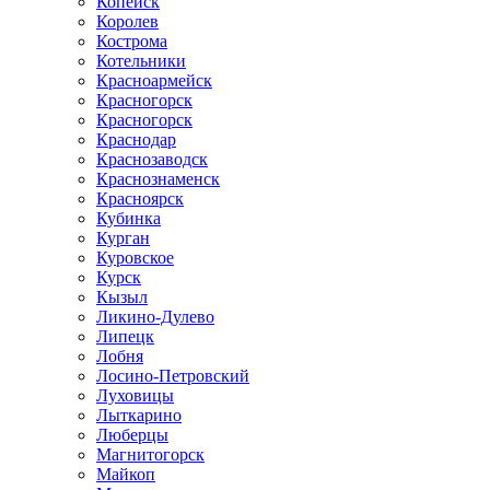
Копейск
Королев
Кострома
Котельники
Красноармейск
Красногорск
Красногорск
Краснодар
Краснозаводск
Краснознаменск
Красноярск
Кубинка
Курган
Куровское
Курск
Кызыл
Ликино-Дулево
Липецк
Лобня
Лосино-Петровский
Луховицы
Лыткарино
Люберцы
Магнитогорск
Майкоп