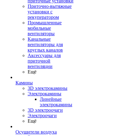
приточные установки
Приточно-вытяжные
установки с
рекуператором
Промышленные
мобильные
вентиляторы
Канальные
вентиляторы для
круглых каналов
Аксессуары для
приточной
вентиляции
Ещё
Камины
3D электрокамины
Электрокамины
Линейные
электрокамины
3D электроочаги
Электроочаги
Ещё
Осушители воздуха