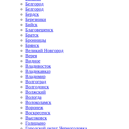
Белгород
Белгород
Бердск
Березники
Бийск
Благовещенск
Братск
Бронницы
Брянск
Великий Новгород
Верея
Видное
Владивосток
Владикавказ
Владимир
Волгоград
Волгодонск
Волжский
Вологда
Волоколамск
Воронеж
Воскресенск
Высоковск
Голицыно
Городской округ Черноголовка