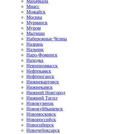
Махачкала
Миасс
Можайск
Москва
Мурманск
Муром
Мытищи
Набережные Челны
Назрань
Нальчик
Наро-Фоминск
Находка
Невинномысск
Нефтекамск
Нефтеюганск
Нижневартовск
Нижнекамск
Нижний Новгород
Нижний Тагил
Новокузнецк
Новокуйбышевск
Новомосковск
Новороссийск
Новосибирск
Новочебоксарск