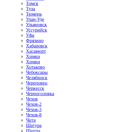
Томск
Тула
Тюмень
Улан-Уде
Ульяновск
Уссурийск
Уфа
Фрязино
Хабаровск
Хасавюрт
Химки
Химки
Хотьково
Чебоксары
Челябинск
Череповец
Черкесск
Черноголовка
Чехов
Чехов-2
Чехов-3
Чехов-8
Чита
Шатура
Шахты