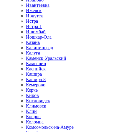
Ивантеевка
Ижевск
Иркутск
Истра
Истра-1
Ишимбай
Йошкар-Ола
Казань
Калининград
Калуга
Каменск-Уральский
Камышин
Каспийск
Кашира
Кашира-8
Кемерово
Керчь
Киров
Кисловодск
Климовск
Клин
Ковров
Коломна
Комсомольск-на-Амуре