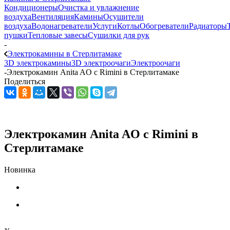
Кондиционеры
Очистка и увлажнение
воздуха
Вентиляция
Камины
Осушители
воздуха
Водонагреватели
Услуги
Котлы
Обогреватели
Радиаторы
пушки
Тепловые завесы
Сушилки для рук
-
Электрокамины в Стерлитамаке
3D электрокамины
3D электроочаги
Электроочаги
-
Электрокамин Anita AO с Rimini в Стерлитамаке
Поделиться
Электрокамин Anita AO с Rimini в
Стерлитамаке
Новинка