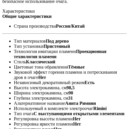
безопасное использование очага.
Характеристики
Общие характеристики
Страна производства
Россия/Китай
Тип материалов
Под дерево
Тип установки
Пристенный
Технология имитации пламени
Проекционная
технология пламени
Стиль
Классический
Цветовые тона обрамления
Тёмные
Звуковой эффект горения пламени и потрескивания
дров в очаге
Нет
Независимый декоративный режим
Есть
Высота электрокамина, см
98,5
Ширина электрокамина, см
90
Глубина электрокамина, см
31
Альтернативное название
Анита Римини
Используемый в комплекте электроочаг
Rimini
Тип очага
С выступающими открытыми элементами
Регулировка высоты пламени
Нет
Регулировка яркости пламени
Нет