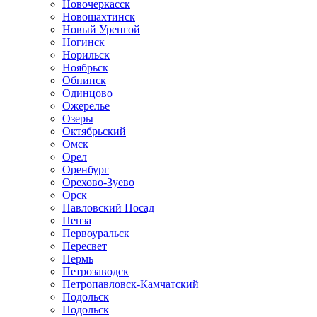
Новочеркасск
Новошахтинск
Новый Уренгой
Ногинск
Норильск
Ноябрьск
Обнинск
Одинцово
Ожерелье
Озеры
Октябрьский
Омск
Орел
Оренбург
Орехово-Зуево
Орск
Павловский Посад
Пенза
Первоуральск
Пересвет
Пермь
Петрозаводск
Петропавловск-Камчатский
Подольск
Подольск