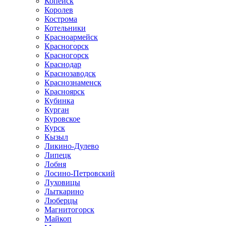
Копейск
Королев
Кострома
Котельники
Красноармейск
Красногорск
Красногорск
Краснодар
Краснозаводск
Краснознаменск
Красноярск
Кубинка
Курган
Куровское
Курск
Кызыл
Ликино-Дулево
Липецк
Лобня
Лосино-Петровский
Луховицы
Лыткарино
Люберцы
Магнитогорск
Майкоп