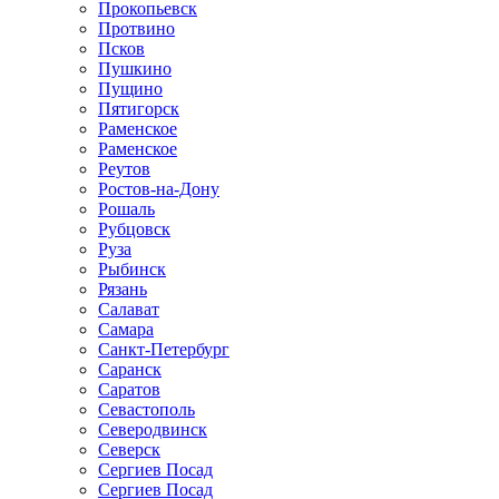
Прокопьевск
Протвино
Псков
Пушкино
Пущино
Пятигорск
Раменское
Раменское
Реутов
Ростов-на-Дону
Рошаль
Рубцовск
Руза
Рыбинск
Рязань
Салават
Самара
Санкт-Петербург
Саранск
Саратов
Севастополь
Северодвинск
Северск
Сергиев Посад
Сергиев Посад