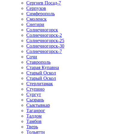
Сергиев Посад-7
Серпухов
Симферополь
Смоленск
Снегири
Солнечногорск
Солнечногорск-2
Солнечногорск-25
Солнечногорск-30
Солнечногорск-7
Сочи
Ставрополь
Старая Купавна
Старый Оскол
Старый Оскол
Стерлитамак
Ступино
Сургут
Сызрань
Сыктывкар
Таганрог
Талдом
Тамбов
Тверь
Тольятти