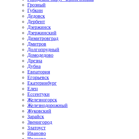
Грозный
Губкин
Дедовск
Дербент
Дзержинск
Дзержинский
Димитровград
Дмитров
Долгопрудный
Домодедово
Дрезна
Дубна
Евпатория
Егорьевск
Екатеринбург
Елец
Ессентуки
Железногорск
Железнодорожный
Жуковский
Зарайск
Звенигород
Златоуст
Иваново
Иваново