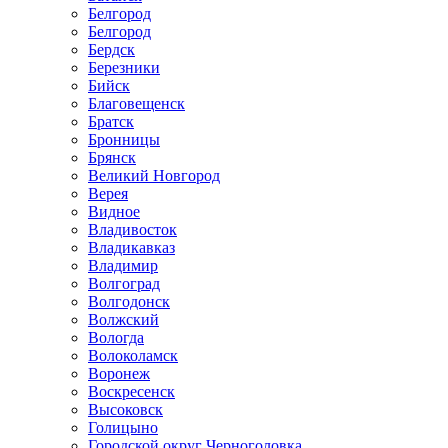
Белгород
Белгород
Бердск
Березники
Бийск
Благовещенск
Братск
Бронницы
Брянск
Великий Новгород
Верея
Видное
Владивосток
Владикавказ
Владимир
Волгоград
Волгодонск
Волжский
Вологда
Волоколамск
Воронеж
Воскресенск
Высоковск
Голицыно
Городской округ Черноголовка