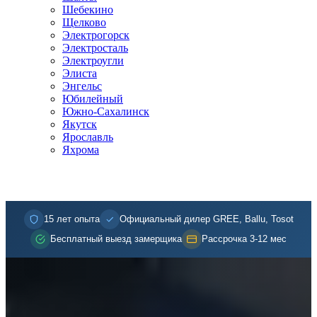
Шебекино
Щелково
Электрогорск
Электросталь
Электроугли
Элиста
Энгельс
Юбилейный
Южно-Сахалинск
Якутск
Ярославль
Яхрома
15 лет опыта
Официальный дилер GREE, Ballu, Tosot
Бесплатный выезд замерщика
Рассрочка 3-12 мес