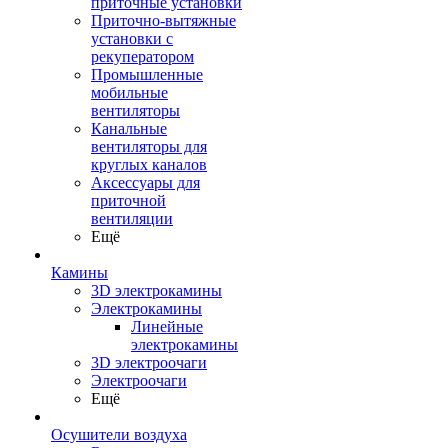
приточные установки
Приточно-вытяжные
установки с
рекуператором
Промышленные
мобильные
вентиляторы
Канальные
вентиляторы для
круглых каналов
Аксессуары для
приточной
вентиляции
Ещё
Камины
3D электрокамины
Электрокамины
Линейные
электрокамины
3D электроочаги
Электроочаги
Ещё
Осушители воздуха