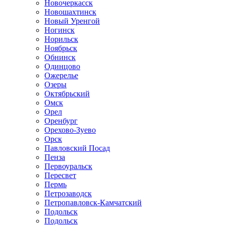
Новочеркасск
Новошахтинск
Новый Уренгой
Ногинск
Норильск
Ноябрьск
Обнинск
Одинцово
Ожерелье
Озеры
Октябрьский
Омск
Орел
Оренбург
Орехово-Зуево
Орск
Павловский Посад
Пенза
Первоуральск
Пересвет
Пермь
Петрозаводск
Петропавловск-Камчатский
Подольск
Подольск