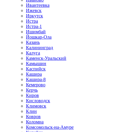
Ивантеевка
Ижевск
Иркутск
Истра
Истра-1
Ишимбай
Йошкар-Ола
Казань
Калининград
Калуга
Каменск-Уральский
Камышин
Каспийск
Кашира
Кашира-8
Кемерово
Керчь
Киров
Кисловодск
Климовск
Клин
Ковров
Коломна
Комсомольск-на-Амуре