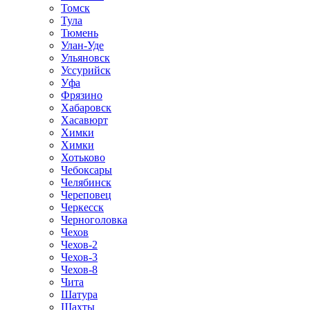
Томск
Тула
Тюмень
Улан-Уде
Ульяновск
Уссурийск
Уфа
Фрязино
Хабаровск
Хасавюрт
Химки
Химки
Хотьково
Чебоксары
Челябинск
Череповец
Черкесск
Черноголовка
Чехов
Чехов-2
Чехов-3
Чехов-8
Чита
Шатура
Шахты