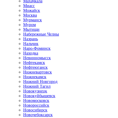
Махачкала
Миасс
Можайск
Москва
Мурманск
Муром
Мытищи
Набережные Челны
Назрань
Нальчик
Наро-Фоминск
Находка
Невинномысск
Нефтекамск
Нефтеюганск
Нижневартовск
Нижнекамск
Нижний Новгород
Нижний Тагил
Новокузнецк
Новокуйбышевск
Новомосковск
Новороссийск
Новосибирск
Новочебоксарск