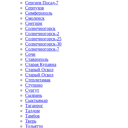
Сергиев Посад-7
Серпухов
Симферополь
Смоленск
Снегири
Солнечногорск
Солнечногорск-2
Солнечногорск-25
Солнечногорск-30
Солнечногорск-7
Сочи
Ставрополь
Старая Купавна
Старый Оскол
Старый Оскол
Стерлитамак
Ступино
Сургут
Сызрань
Сыктывкар
Таганрог
Талдом
Тамбов
Тверь
Тольятти