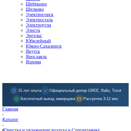
Шебекино
Щелково
Электрогорск
Электросталь
Электроугли
Элиста
Энгельс
Юбилейный
Южно-Сахалинск
Якутск
Ярославль
Яхрома
15 лет опыта
Официальный дилер GREE, Ballu, Tosot
Бесплатный выезд замерщика
Рассрочка 3-12 мес
Главная
-
Каталог
-
Очистка и увлажнение воздуха в Стерлитамаке