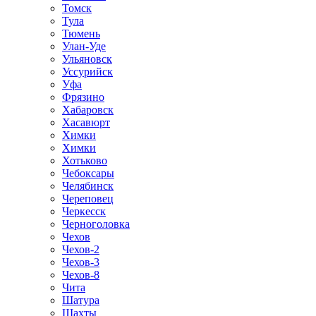
Томск
Тула
Тюмень
Улан-Уде
Ульяновск
Уссурийск
Уфа
Фрязино
Хабаровск
Хасавюрт
Химки
Химки
Хотьково
Чебоксары
Челябинск
Череповец
Черкесск
Черноголовка
Чехов
Чехов-2
Чехов-3
Чехов-8
Чита
Шатура
Шахты