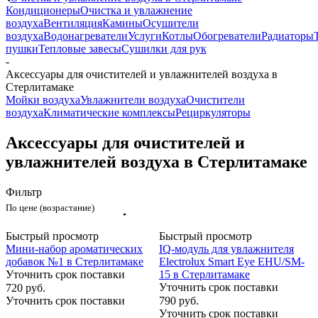
Кондиционеры
Очистка и увлажнение
воздуха
Вентиляция
Камины
Осушители
воздуха
Водонагреватели
Услуги
Котлы
Обогреватели
Радиаторы
пушки
Тепловые завесы
Сушилки для рук
-
Аксессуары для очистителей и увлажнителей воздуха в
Стерлитамаке
Мойки воздуха
Увлажнители воздуха
Очистители
воздуха
Климатические комплексы
Рециркуляторы
Аксессуары для очистителей и
увлажнителей воздуха в Стерлитамаке
Фильтр
По цене (возрастание)
Быстрый просмотр
Быстрый просмотр
Мини-набор ароматических
IQ-модуль для увлажнителя
добавок №1 в Стерлитамаке
Electrolux Smart Eye EHU/SM-
Уточнить срок поставки
15 в Стерлитамаке
Уточнить срок поставки
720
руб.
Уточнить срок поставки
790
руб.
Уточнить срок поставки