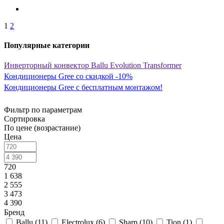
1
2
Популярные категории
Инверторный конвектор Ballu Evolution Transformer
Кондиционеры Gree со скидкой -10%
Кондиционеры Gree с бесплатным монтажом!
Фильтр по параметрам
Сортировка
По цене (возрастание)
Цена
720
1 638
2 555
3 473
4 390
Бренд
Ballu (
11
)
Electrolux (
6
)
Sharp (
10
)
Tion (
1
)