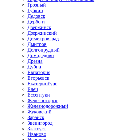
Грозный
Губкин
Дедовск
Дербент
Дзержинск
Дзержинский
Димитровград
Дмитров
Долгопрудный
Домодедово
Дрезна
Дубна
Евпатория
Егорьевск
Екатеринбург
Елец
Ессентуки
Железногорск
Железнодорожный
Жуковский
Зарайск
Звенигород
Златоуст
Иваново
Иваново