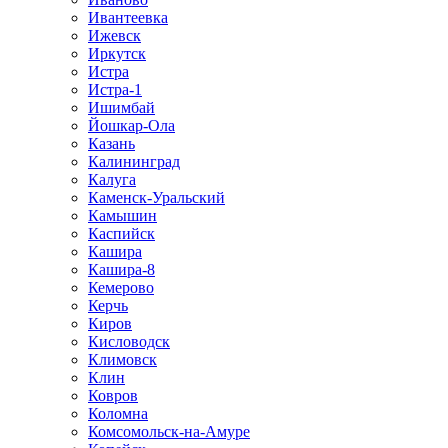
Ивантеевка
Ижевск
Иркутск
Истра
Истра-1
Ишимбай
Йошкар-Ола
Казань
Калининград
Калуга
Каменск-Уральский
Камышин
Каспийск
Кашира
Кашира-8
Кемерово
Керчь
Киров
Кисловодск
Климовск
Клин
Ковров
Коломна
Комсомольск-на-Амуре