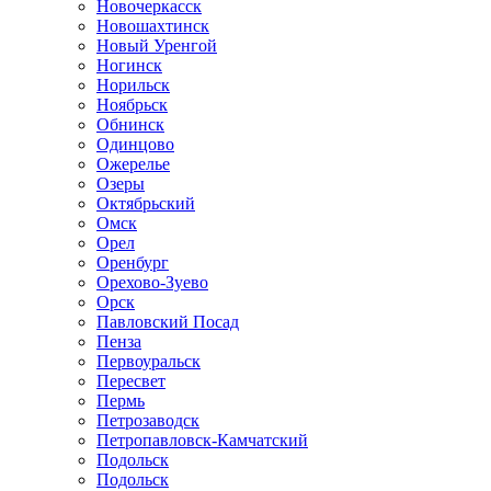
Новочеркасск
Новошахтинск
Новый Уренгой
Ногинск
Норильск
Ноябрьск
Обнинск
Одинцово
Ожерелье
Озеры
Октябрьский
Омск
Орел
Оренбург
Орехово-Зуево
Орск
Павловский Посад
Пенза
Первоуральск
Пересвет
Пермь
Петрозаводск
Петропавловск-Камчатский
Подольск
Подольск