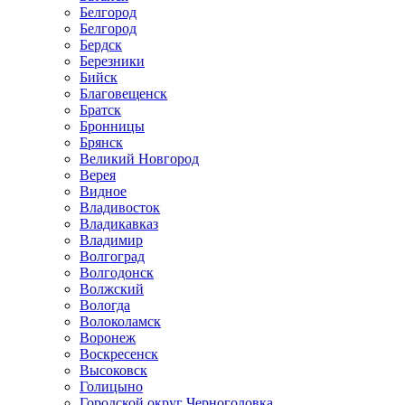
Белгород
Белгород
Бердск
Березники
Бийск
Благовещенск
Братск
Бронницы
Брянск
Великий Новгород
Верея
Видное
Владивосток
Владикавказ
Владимир
Волгоград
Волгодонск
Волжский
Вологда
Волоколамск
Воронеж
Воскресенск
Высоковск
Голицыно
Городской округ Черноголовка