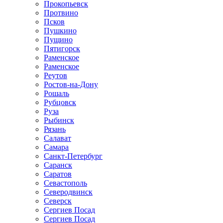
Прокопьевск
Протвино
Псков
Пушкино
Пущино
Пятигорск
Раменское
Раменское
Реутов
Ростов-на-Дону
Рошаль
Рубцовск
Руза
Рыбинск
Рязань
Салават
Самара
Санкт-Петербург
Саранск
Саратов
Севастополь
Северодвинск
Северск
Сергиев Посад
Сергиев Посад