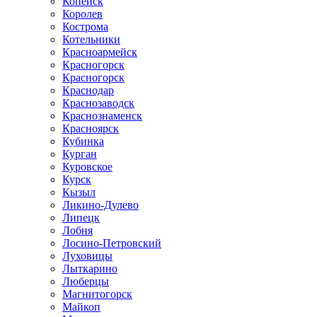
Копейск
Королев
Кострома
Котельники
Красноармейск
Красногорск
Красногорск
Краснодар
Краснозаводск
Краснознаменск
Красноярск
Кубинка
Курган
Куровское
Курск
Кызыл
Ликино-Дулево
Липецк
Лобня
Лосино-Петровский
Луховицы
Лыткарино
Люберцы
Магнитогорск
Майкоп