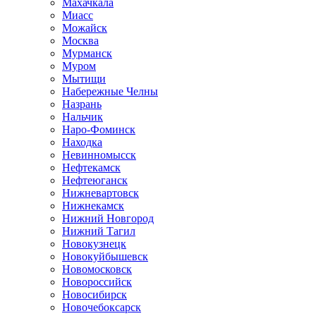
Махачкала
Миасс
Можайск
Москва
Мурманск
Муром
Мытищи
Набережные Челны
Назрань
Нальчик
Наро-Фоминск
Находка
Невинномысск
Нефтекамск
Нефтеюганск
Нижневартовск
Нижнекамск
Нижний Новгород
Нижний Тагил
Новокузнецк
Новокуйбышевск
Новомосковск
Новороссийск
Новосибирск
Новочебоксарск