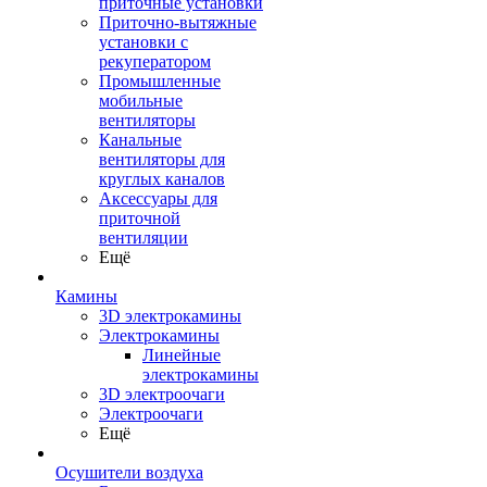
приточные установки
Приточно-вытяжные
установки с
рекуператором
Промышленные
мобильные
вентиляторы
Канальные
вентиляторы для
круглых каналов
Аксессуары для
приточной
вентиляции
Ещё
Камины
3D электрокамины
Электрокамины
Линейные
электрокамины
3D электроочаги
Электроочаги
Ещё
Осушители воздуха