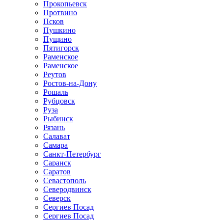
Прокопьевск
Протвино
Псков
Пушкино
Пущино
Пятигорск
Раменское
Раменское
Реутов
Ростов-на-Дону
Рошаль
Рубцовск
Руза
Рыбинск
Рязань
Салават
Самара
Санкт-Петербург
Саранск
Саратов
Севастополь
Северодвинск
Северск
Сергиев Посад
Сергиев Посад