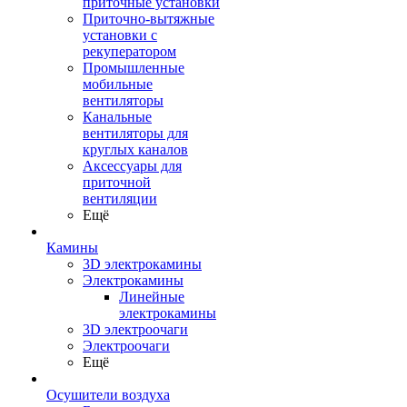
приточные установки
Приточно-вытяжные
установки с
рекуператором
Промышленные
мобильные
вентиляторы
Канальные
вентиляторы для
круглых каналов
Аксессуары для
приточной
вентиляции
Ещё
Камины
3D электрокамины
Электрокамины
Линейные
электрокамины
3D электроочаги
Электроочаги
Ещё
Осушители воздуха