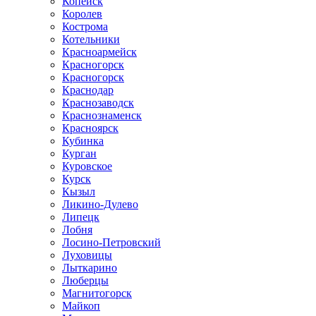
Копейск
Королев
Кострома
Котельники
Красноармейск
Красногорск
Красногорск
Краснодар
Краснозаводск
Краснознаменск
Красноярск
Кубинка
Курган
Куровское
Курск
Кызыл
Ликино-Дулево
Липецк
Лобня
Лосино-Петровский
Луховицы
Лыткарино
Люберцы
Магнитогорск
Майкоп