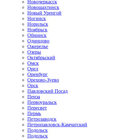
Новочеркасск
Новошахтинск
Новый Уренгой
Ногинск
Норильск
Ноябрьск
Обнинск
Одинцово
Ожерелье
Озеры
Октябрьский
Омск
Орел
Оренбург
Орехово-Зуево
Орск
Павловский Посад
Пенза
Первоуральск
Пересвет
Пермь
Петрозаводск
Петропавловск-Камчатский
Подольск
Подольск