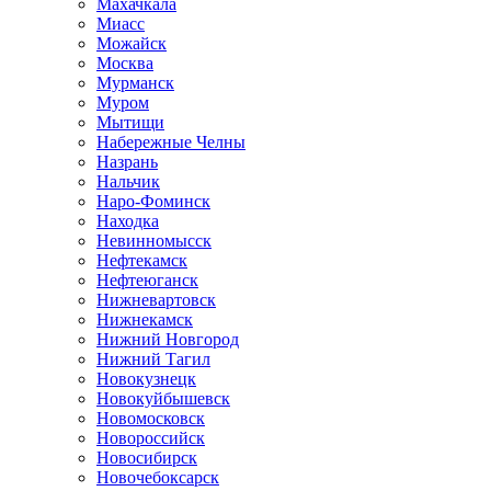
Махачкала
Миасс
Можайск
Москва
Мурманск
Муром
Мытищи
Набережные Челны
Назрань
Нальчик
Наро-Фоминск
Находка
Невинномысск
Нефтекамск
Нефтеюганск
Нижневартовск
Нижнекамск
Нижний Новгород
Нижний Тагил
Новокузнецк
Новокуйбышевск
Новомосковск
Новороссийск
Новосибирск
Новочебоксарск