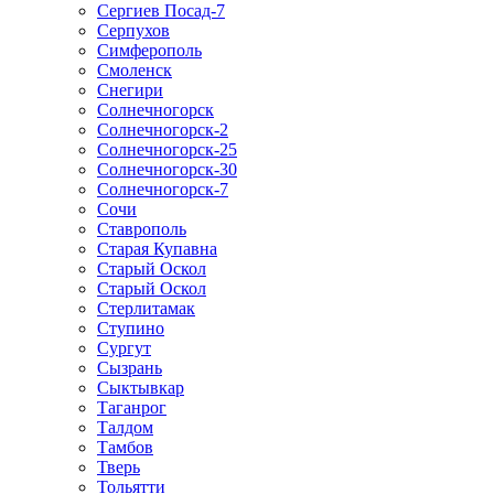
Сергиев Посад-7
Серпухов
Симферополь
Смоленск
Снегири
Солнечногорск
Солнечногорск-2
Солнечногорск-25
Солнечногорск-30
Солнечногорск-7
Сочи
Ставрополь
Старая Купавна
Старый Оскол
Старый Оскол
Стерлитамак
Ступино
Сургут
Сызрань
Сыктывкар
Таганрог
Талдом
Тамбов
Тверь
Тольятти