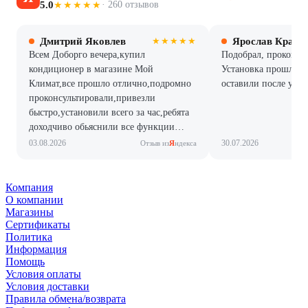
5.0
· 260 отзывов
★★★★★
Дмитрий Яковлев
Ярослав Красн
★★★★★
Всем Доборго вечера,купил
Подобрал, проконсул
кондиционер в магазине Мой
Установка прошла б
Климат,все прошло отлично,подромно
оставили после уста
проконсультировали,привезли
быстро,установили всего за час,ребята
доходчиво обьяснили все функции
кондера. Я очень рад,всем рекомендую!
03.08.2026
30.07.2026
Отзыв из
Я
ндекса
Компания
О компании
Магазины
Сертификаты
Политика
Информация
Помощь
Условия оплаты
Условия доставки
Правила обмена/возврата