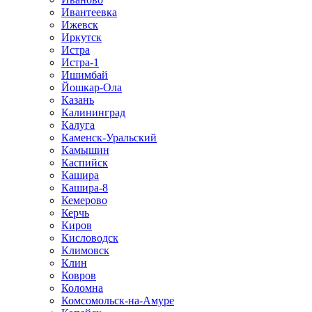
Ивантеевка
Ижевск
Иркутск
Истра
Истра-1
Ишимбай
Йошкар-Ола
Казань
Калининград
Калуга
Каменск-Уральский
Камышин
Каспийск
Кашира
Кашира-8
Кемерово
Керчь
Киров
Кисловодск
Климовск
Клин
Ковров
Коломна
Комсомольск-на-Амуре