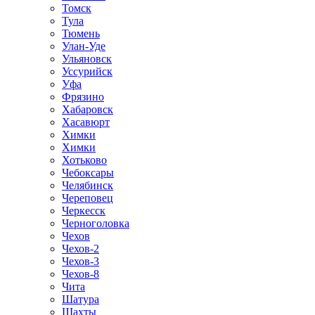
Томск
Тула
Тюмень
Улан-Уде
Ульяновск
Уссурийск
Уфа
Фрязино
Хабаровск
Хасавюрт
Химки
Химки
Хотьково
Чебоксары
Челябинск
Череповец
Черкесск
Черноголовка
Чехов
Чехов-2
Чехов-3
Чехов-8
Чита
Шатура
Шахты