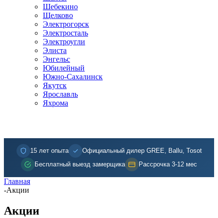
Шебекино
Щелково
Электрогорск
Электросталь
Электроугли
Элиста
Энгельс
Юбилейный
Южно-Сахалинск
Якутск
Ярославль
Яхрома
15 лет опыта
Официальный дилер GREE, Ballu, Tosot
Бесплатный выезд замерщика
Рассрочка 3-12 мес
Главная
-
Акции
Акции