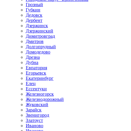
Грозный
Губкин
Дедовск
Дербент
Дзержинск
Дзержинский
Димитровград
Дмитров
Долгопрудный
Домодедово
Дрезна
Дубна
Евпатория
Егорьевск
Екатеринбург
Елец
Ессентуки
Железногорск
Железнодорожный
Жуковский
Зарайск
Звенигород
Златоуст
Иваново
Иваново