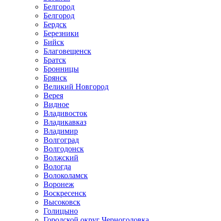
Белгород
Белгород
Бердск
Березники
Бийск
Благовещенск
Братск
Бронницы
Брянск
Великий Новгород
Верея
Видное
Владивосток
Владикавказ
Владимир
Волгоград
Волгодонск
Волжский
Вологда
Волоколамск
Воронеж
Воскресенск
Высоковск
Голицыно
Городской округ Черноголовка