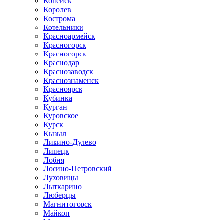
Копейск
Королев
Кострома
Котельники
Красноармейск
Красногорск
Красногорск
Краснодар
Краснозаводск
Краснознаменск
Красноярск
Кубинка
Курган
Куровское
Курск
Кызыл
Ликино-Дулево
Липецк
Лобня
Лосино-Петровский
Луховицы
Лыткарино
Люберцы
Магнитогорск
Майкоп