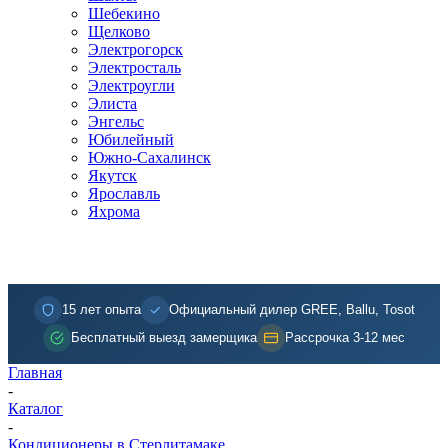
Шебекино
Щелково
Электрогорск
Электросталь
Электроугли
Элиста
Энгельс
Юбилейный
Южно-Сахалинск
Якутск
Ярославль
Яхрома
15 лет опыта
Официальный дилер GREE, Ballu, Tosot
Бесплатный выезд замерщика
Рассрочка 3-12 мес
Главная
-
Каталог
-
Кондиционеры в Стерлитамаке