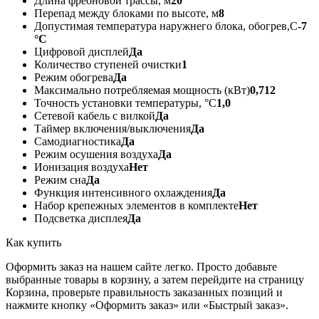
Длина фреоновой трассы, м
20
Перепад между блоками по высоте, м
8
Допустимая температура наружнего блока, обогрев,С
-7
°С
Цифровой дисплей
Да
Количество ступеней очистки
1
Режим обогрева
Да
Максимально потребляемая мощность (кВт)
0,712
Точность установки температуры, °С
1,0
Сетевой кабель с вилкой
Да
Таймер включения/выключения
Да
Самодиагностика
Да
Режим осушения воздуха
Да
Ионизация воздуха
Нет
Режим сна
Да
Функция интенсивного охлаждения
Да
Набор крепежных элементов в комплекте
Нет
Подсветка дисплея
Да
Как купить
Оформить заказ на нашем сайте легко. Просто добавьте
выбранные товары в корзину, а затем перейдите на страницу
Корзина, проверьте правильность заказанных позиций и
нажмите кнопку «Оформить заказ» или «Быстрый заказ».