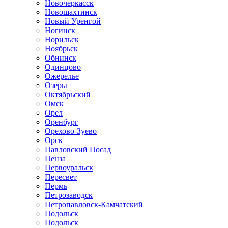
Новочеркасск
Новошахтинск
Новый Уренгой
Ногинск
Норильск
Ноябрьск
Обнинск
Одинцово
Ожерелье
Озеры
Октябрьский
Омск
Орел
Оренбург
Орехово-Зуево
Орск
Павловский Посад
Пенза
Первоуральск
Пересвет
Пермь
Петрозаводск
Петропавловск-Камчатский
Подольск
Подольск