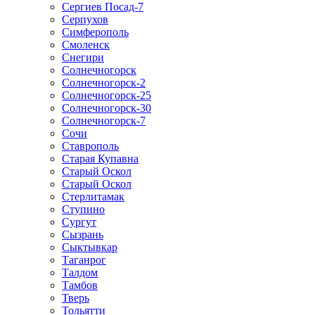
Сергиев Посад-7
Серпухов
Симферополь
Смоленск
Снегири
Солнечногорск
Солнечногорск-2
Солнечногорск-25
Солнечногорск-30
Солнечногорск-7
Сочи
Ставрополь
Старая Купавна
Старый Оскол
Старый Оскол
Стерлитамак
Ступино
Сургут
Сызрань
Сыктывкар
Таганрог
Талдом
Тамбов
Тверь
Тольятти