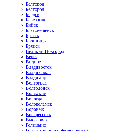
Белгород
Белгород
Бердск
Березники
Бийск
Благовещенск
Братск
Бронницы
Брянск
Великий Новгород
Верея
Видное
Владивосток
Владикавказ
Владимир
Волгоград
Волгодонск
Волжский
Вологда
Волоколамск
Воронеж
Воскресенск
Высоковск
Голицыно
Городской округ Черноголовка