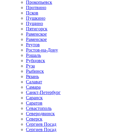
Прокопьевск
Протвино
Псков
Пушкино
Пущино
Пятигорск
Раменское
Раменское
Реутов
Ростов-на-Дону
Рошаль
Рубцовск
Руза
Рыбинск
Рязань
Салават
Самара
Санкт-Петербург
Саранск
Саратов
Севастополь
Северодвинск
Северск
Сергиев Посад
Сергиев Посад