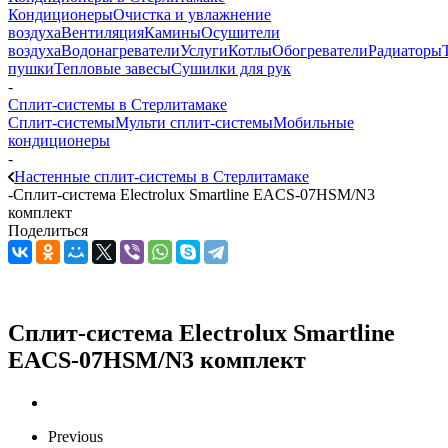
Кондиционеры
Очистка и увлажнение
воздуха
Вентиляция
Камины
Осушители
воздуха
Водонагреватели
Услуги
Котлы
Обогреватели
Радиаторы
пушки
Тепловые завесы
Сушилки для рук
-
Сплит-системы в Стерлитамаке
Сплит-системы
Мульти сплит-системы
Мобильные
кондиционеры
-
Настенные сплит-системы в Стерлитамаке
-
Сплит-система Electrolux Smartline EACS-07HSM/N3
комплект
Поделиться
Сплит-система Electrolux Smartline
EACS-07HSM/N3 комплект
Previous