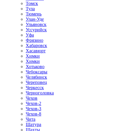
Томск
Тула
Тюмень
Улан-Уде
Ульяновск
Уссурийск
Уфа
Фрязино
Хабаровск
Хасавюрт
Химки
Химки
Хотьково
Чебоксары
Челябинск
Череповец
Черкесск
Черноголовка
Чехов
Чехов-2
Чехов-3
Чехов-8
Чита
Шатура
Шахты