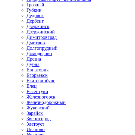
Грозный
Губкин
Дедовск
Дербент
Дзержинск
Дзержинский
Димитровград
Дмитров
Долгопрудный
Домодедово
Дрезна
Дубна
Евпатория
Егорьевск
Екатеринбург
Елец
Ессентуки
Железногорск
Железнодорожный
Жуковский
Зарайск
Звенигород
Златоуст
Иваново
Иваново