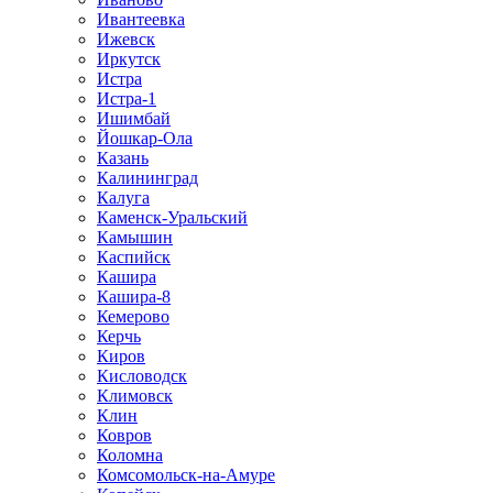
Ивантеевка
Ижевск
Иркутск
Истра
Истра-1
Ишимбай
Йошкар-Ола
Казань
Калининград
Калуга
Каменск-Уральский
Камышин
Каспийск
Кашира
Кашира-8
Кемерово
Керчь
Киров
Кисловодск
Климовск
Клин
Ковров
Коломна
Комсомольск-на-Амуре