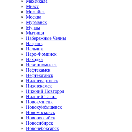
Махачкала
Миасс
Можайск
Москва
Мурманск
Муром
Мытищи
Набережные Челны
Назрань
Нальчик
Наро-Фоминск
Находка
Невинномысск
Нефтекамск
Нефтеюганск
Нижневартовск
Нижнекамск
Нижний Новгород
Нижний Тагил
Новокузнецк
Новокуйбышевск
Новомосковск
Новороссийск
Новосибирск
Новочебоксарск