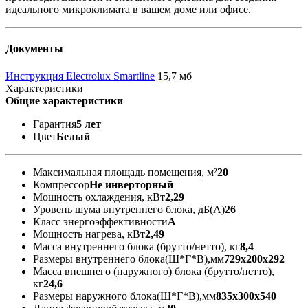
идеального микроклимата в вашем доме или офисе.
Документы
Инструкция Electrolux Smartline
15,7 мб
Характеристики
Общие характеристики
Гарантия
5 лет
Цвет
Белый
Максимальная площадь помещения, м²
20
Компрессор
Не инверторный
Мощность охлаждения, кВт
2,29
Уровень шума внутреннего блока, дБ(А)
26
Класс энергоэффективности
А
Мощность нагрева, кВт
2,49
Масса внутреннего блока (брутто/нетто), кг
8,4
Размеры внутреннего блока(Ш*Г*В),мм
729х200х292
Масса внешнего (наружного) блока (брутто/нетто),
кг
24,6
Размеры наружного блока(Ш*Г*В),мм
835х300х540