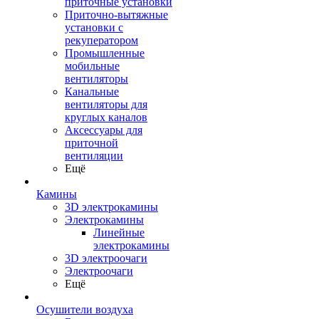
приточные установки
Приточно-вытяжные
установки с
рекуператором
Промышленные
мобильные
вентиляторы
Канальные
вентиляторы для
круглых каналов
Аксессуары для
приточной
вентиляции
Ещё
Камины
3D электрокамины
Электрокамины
Линейные
электрокамины
3D электроочаги
Электроочаги
Ещё
Осушители воздуха