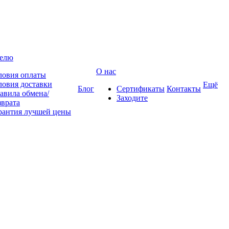
телю
О нас
ловия оплаты
ловия доставки
Ещё
Блог
Сертификаты
Контакты
авила обмена/
Заходите
зврата
рантия лучшей цены