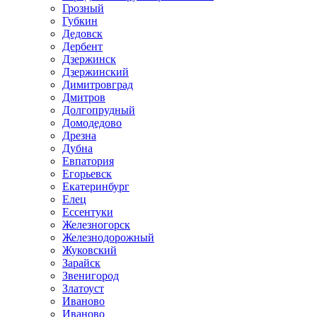
Грозный
Губкин
Дедовск
Дербент
Дзержинск
Дзержинский
Димитровград
Дмитров
Долгопрудный
Домодедово
Дрезна
Дубна
Евпатория
Егорьевск
Екатеринбург
Елец
Ессентуки
Железногорск
Железнодорожный
Жуковский
Зарайск
Звенигород
Златоуст
Иваново
Иваново