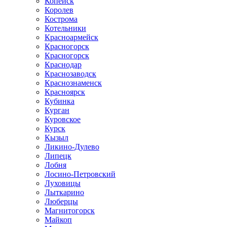
Копейск
Королев
Кострома
Котельники
Красноармейск
Красногорск
Красногорск
Краснодар
Краснозаводск
Краснознаменск
Красноярск
Кубинка
Курган
Куровское
Курск
Кызыл
Ликино-Дулево
Липецк
Лобня
Лосино-Петровский
Луховицы
Лыткарино
Люберцы
Магнитогорск
Майкоп