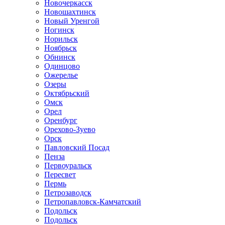
Новочеркасск
Новошахтинск
Новый Уренгой
Ногинск
Норильск
Ноябрьск
Обнинск
Одинцово
Ожерелье
Озеры
Октябрьский
Омск
Орел
Оренбург
Орехово-Зуево
Орск
Павловский Посад
Пенза
Первоуральск
Пересвет
Пермь
Петрозаводск
Петропавловск-Камчатский
Подольск
Подольск