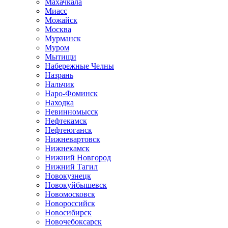
Махачкала
Миасс
Можайск
Москва
Мурманск
Муром
Мытищи
Набережные Челны
Назрань
Нальчик
Наро-Фоминск
Находка
Невинномысск
Нефтекамск
Нефтеюганск
Нижневартовск
Нижнекамск
Нижний Новгород
Нижний Тагил
Новокузнецк
Новокуйбышевск
Новомосковск
Новороссийск
Новосибирск
Новочебоксарск