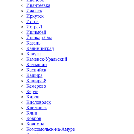
Ивантеевка
Ижевск
Иркутск
Истра
Истра-1
Ишимбай
Йошкар-Ола
Казань
Калининград
Калуга
Каменск-Уральский
Камышин
Каспийск
Кашира
Кашира-8
Кемерово
Керчь
Киров
Кисловодск
Климовск
Клин
Ковров
Коломна
Комсомольск-на-Амуре