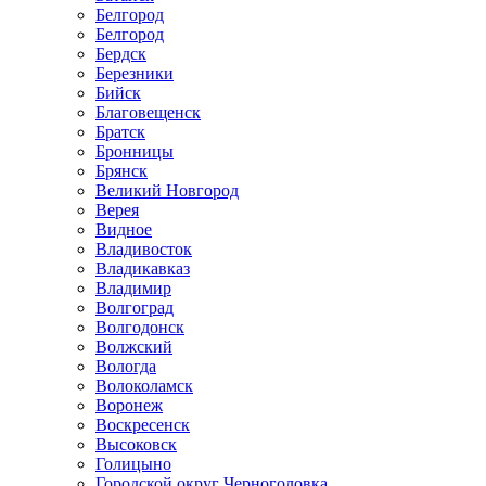
Белгород
Белгород
Бердск
Березники
Бийск
Благовещенск
Братск
Бронницы
Брянск
Великий Новгород
Верея
Видное
Владивосток
Владикавказ
Владимир
Волгоград
Волгодонск
Волжский
Вологда
Волоколамск
Воронеж
Воскресенск
Высоковск
Голицыно
Городской округ Черноголовка