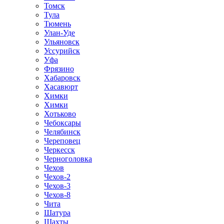
Томск
Тула
Тюмень
Улан-Уде
Ульяновск
Уссурийск
Уфа
Фрязино
Хабаровск
Хасавюрт
Химки
Химки
Хотьково
Чебоксары
Челябинск
Череповец
Черкесск
Черноголовка
Чехов
Чехов-2
Чехов-3
Чехов-8
Чита
Шатура
Шахты