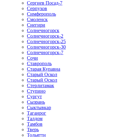
Сергиев Посад-7
Серпухов
Симферополь
Смоленск
Снегири
Солнечногорск
Солнечногорск-2
Солнечногорск-25
Солнечногорск-30
Солнечногорск-7
Сочи
Ставрополь
Старая Купавна
Старый Оскол
Старый Оскол
Стерлитамак
Ступино
Сургут
Сызрань
Сыктывкар
Таганрог
Талдом
Тамбов
Тверь
Тольятти