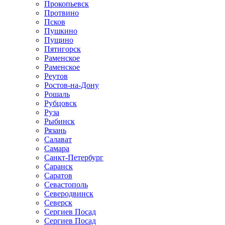
Прокопьевск
Протвино
Псков
Пушкино
Пущино
Пятигорск
Раменское
Раменское
Реутов
Ростов-на-Дону
Рошаль
Рубцовск
Руза
Рыбинск
Рязань
Салават
Самара
Санкт-Петербург
Саранск
Саратов
Севастополь
Северодвинск
Северск
Сергиев Посад
Сергиев Посад