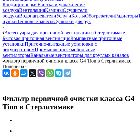
Кондиционеры
Очистка и увлажнение
воздуха
Вентиляция
Камины
Осушители
воздуха
Водонагреватели
Услуги
Котлы
Обогреватели
Радиаторы
пушки
Тепловые завесы
Сушилки для рук
-
Аксессуары для приточной вентиляции в Стерлитамаке
Бытовая приточная вентиляция
Компактные приточные
установки
Приточно-вытяжные установки с
рекуператором
Промышленные мобильные
вентиляторы
Канальные вентиляторы для круглых каналов
-
Фильтр первичной очистки класса G4 Tion в Стерлитамаке
Поделиться
Фильтр первичной очистки класса G4
Tion в Стерлитамаке