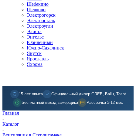
Шебекино
Щелково
Электрогорск
Электросталь
Электроугли
Элиста
Энгельс
Юбилейный
Южно-Сахалинск
Якутск
Ярославль
Яхрома
15 лет опыта
Официальный дилер GREE, Ballu, Tosot
Бесплатный выезд замерщика
Рассрочка 3-12 мес
Главная
-
Каталог
-
Вентиляция в Стерлитамаке