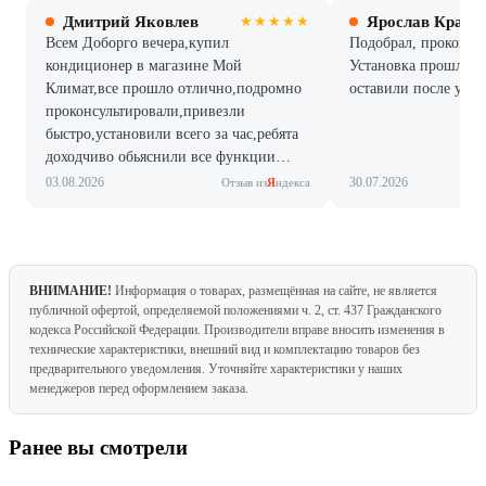
Дмитрий Яковлев
Ярослав Красн
★★★★★
Всем Доборго вечера,купил
Подобрал, проконсул
кондиционер в магазине Мой
Установка прошла б
Климат,все прошло отлично,подромно
оставили после уста
проконсультировали,привезли
быстро,установили всего за час,ребята
доходчиво обьяснили все функции
кондера. Я очень рад,всем рекомендую!
03.08.2026
30.07.2026
Отзыв из
Я
ндекса
ВНИМАНИЕ!
Информация о товарах, размещённая на сайте, не является
публичной офертой, определяемой положениями ч. 2, ст. 437 Гражданского
кодекса Российской Федерации. Производители вправе вносить изменения в
технические характеристики, внешний вид и комплектацию товаров без
предварительного уведомления. Уточняйте характеристики у наших
менеджеров перед оформлением заказа.
Ранее вы смотрели