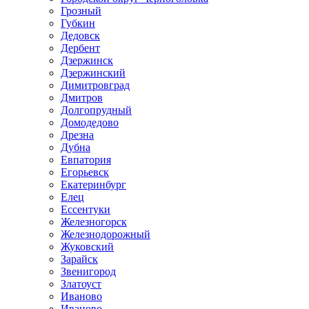
Грозный
Губкин
Дедовск
Дербент
Дзержинск
Дзержинский
Димитровград
Дмитров
Долгопрудный
Домодедово
Дрезна
Дубна
Евпатория
Егорьевск
Екатеринбург
Елец
Ессентуки
Железногорск
Железнодорожный
Жуковский
Зарайск
Звенигород
Златоуст
Иваново
Иваново