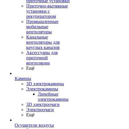
приточные установки
Приточно-вытяжные
установки с
рекуператором
Промышленные
мобильные
вентиляторы
Канальные
вентиляторы для
круглых каналов
Аксессуары для
приточной
вентиляции
Ещё
Камины
3D электрокамины
Электрокамины
Линейные
электрокамины
3D электроочаги
Электроочаги
Ещё
Осушители воздуха