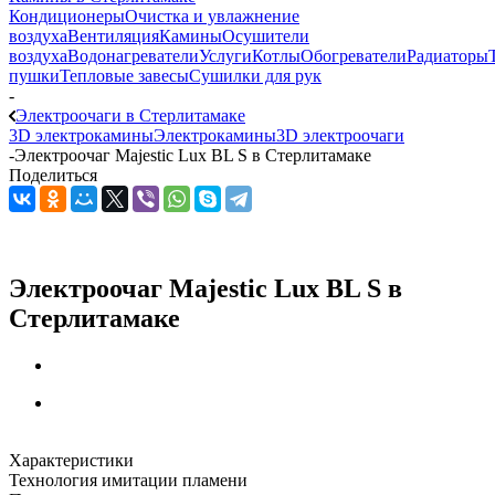
Кондиционеры
Очистка и увлажнение
воздуха
Вентиляция
Камины
Осушители
воздуха
Водонагреватели
Услуги
Котлы
Обогреватели
Радиаторы
пушки
Тепловые завесы
Сушилки для рук
-
Электроочаги в Стерлитамаке
3D электрокамины
Электрокамины
3D электроочаги
-
Электроочаг Majestic Lux BL S в Стерлитамаке
Поделиться
Электроочаг Majestic Lux BL S в
Стерлитамаке
Характеристики
Технология имитации пламени