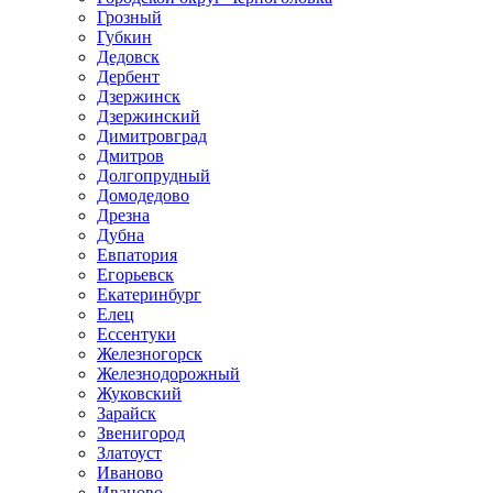
Грозный
Губкин
Дедовск
Дербент
Дзержинск
Дзержинский
Димитровград
Дмитров
Долгопрудный
Домодедово
Дрезна
Дубна
Евпатория
Егорьевск
Екатеринбург
Елец
Ессентуки
Железногорск
Железнодорожный
Жуковский
Зарайск
Звенигород
Златоуст
Иваново
Иваново