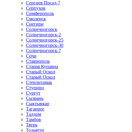
Сергиев Посад-7
Серпухов
Симферополь
Смоленск
Снегири
Солнечногорск
Солнечногорск-2
Солнечногорск-25
Солнечногорск-30
Солнечногорск-7
Сочи
Ставрополь
Старая Купавна
Старый Оскол
Старый Оскол
Стерлитамак
Ступино
Сургут
Сызрань
Сыктывкар
Таганрог
Талдом
Тамбов
Тверь
Тольятти