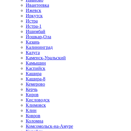
Ивантеевка
Ижевск
Иркутск
Истра
Истра-1
Ишимбай
Йошкар-Ола
Казань
Калининград
Калуга
Каменск-Уральский
Камышин
Каспийск
Кашира
Кашира-8
Кемерово
Керчь
Киров
Кисловодск
Климовск
Клин
Ковров
Коломна
Комсомольск-на-Амуре