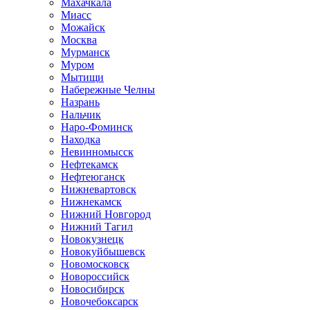
Махачкала
Миасс
Можайск
Москва
Мурманск
Муром
Мытищи
Набережные Челны
Назрань
Нальчик
Наро-Фоминск
Находка
Невинномысск
Нефтекамск
Нефтеюганск
Нижневартовск
Нижнекамск
Нижний Новгород
Нижний Тагил
Новокузнецк
Новокуйбышевск
Новомосковск
Новороссийск
Новосибирск
Новочебоксарск