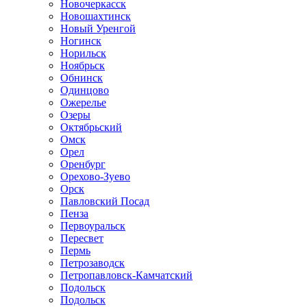
Новочеркасск
Новошахтинск
Новый Уренгой
Ногинск
Норильск
Ноябрьск
Обнинск
Одинцово
Ожерелье
Озеры
Октябрьский
Омск
Орел
Оренбург
Орехово-Зуево
Орск
Павловский Посад
Пенза
Первоуральск
Пересвет
Пермь
Петрозаводск
Петропавловск-Камчатский
Подольск
Подольск