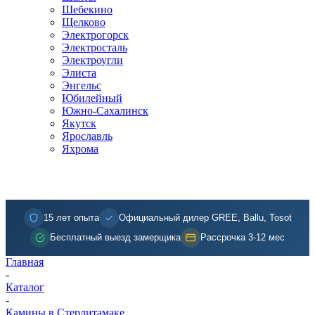
Шебекино
Щелково
Электрогорск
Электросталь
Электроугли
Элиста
Энгельс
Юбилейный
Южно-Сахалинск
Якутск
Ярославль
Яхрома
15 лет опыта
Официальный дилер GREE, Ballu, Tosot
Бесплатный выезд замерщика
Рассрочка 3-12 мес
Главная
-
Каталог
-
Камины в Стерлитамаке