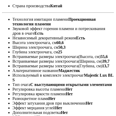
Страна производства
Китай
Технология имитации пламени
Проекционная
технология пламени
Звуковой эффект горения пламени и потрескивания
дров в очаге
Есть
Независимый декоративный режим
Есть
Высота электроочага, см
60,6
Ширина электроочага, см
50,3
Глубина электроочага, см
25
Встраиваемые размеры электроочага(Высота, см)
55,6
Встраиваемые размеры электроочага(Ширина, см)
39,7
Встраиваемые размеры электроочага(Глубина, см)
13,7
Альтернативное название
Маджестик
Используемый в комплекте электроочаг
Majestic Lux BL
S
Тип очага
С выступающими открытыми элементами
Регулировка высоты пламени
Нет
Регулировка яркости пламени
Нет
Разноцветное пламя
Нет
Эффект затухания дров при выключении
Нет
Эффект мерцания углей
Нет
Дополнительная подсветка
Нет