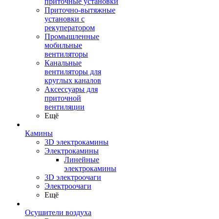
приточные установки
Приточно-вытяжные
установки с
рекуператором
Промышленные
мобильные
вентиляторы
Канальные
вентиляторы для
круглых каналов
Аксессуары для
приточной
вентиляции
Ещё
Камины
3D электрокамины
Электрокамины
Линейные
электрокамины
3D электроочаги
Электроочаги
Ещё
Осушители воздуха