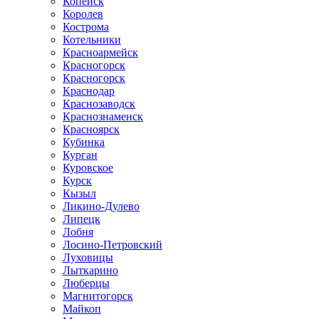
Копейск
Королев
Кострома
Котельники
Красноармейск
Красногорск
Красногорск
Краснодар
Краснозаводск
Краснознаменск
Красноярск
Кубинка
Курган
Куровское
Курск
Кызыл
Ликино-Дулево
Липецк
Лобня
Лосино-Петровский
Луховицы
Лыткарино
Люберцы
Магнитогорск
Майкоп