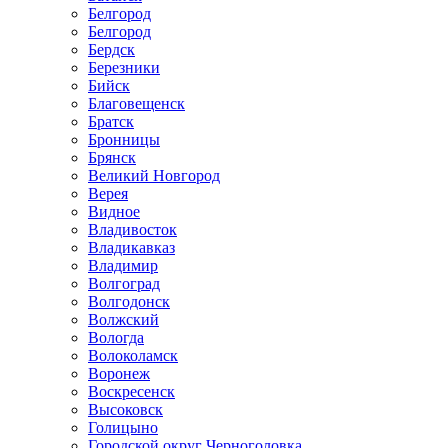
Белгород
Белгород
Бердск
Березники
Бийск
Благовещенск
Братск
Бронницы
Брянск
Великий Новгород
Верея
Видное
Владивосток
Владикавказ
Владимир
Волгоград
Волгодонск
Волжский
Вологда
Волоколамск
Воронеж
Воскресенск
Высоковск
Голицыно
Городской округ Черноголовка