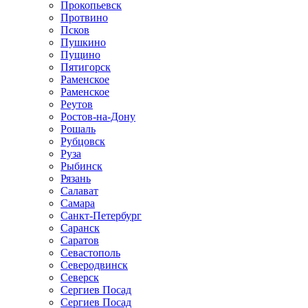
Прокопьевск
Протвино
Псков
Пушкино
Пущино
Пятигорск
Раменское
Раменское
Реутов
Ростов-на-Дону
Рошаль
Рубцовск
Руза
Рыбинск
Рязань
Салават
Самара
Санкт-Петербург
Саранск
Саратов
Севастополь
Северодвинск
Северск
Сергиев Посад
Сергиев Посад