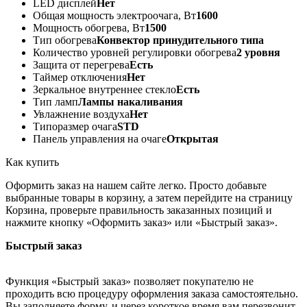
LED дисплей
Нет
Общая мощность электроочага, Вт
1600
Мощность обогрева, Вт
1500
Тип обогрева
Конвектор принудительного типа
Количество уровней регулировки обогрева
2 уровня
Защита от перегрева
Есть
Таймер отключения
Нет
Зеркальное внутреннее стекло
Есть
Тип ламп
Лампы накаливания
Увлажнение воздуха
Нет
Типоразмер очага
STD
Панель управления на очаге
Открытая
Как купить
Оформить заказ на нашем сайте легко. Просто добавьте
выбранные товары в корзину, а затем перейдите на страницу
Корзина, проверьте правильность заказанных позиций и
нажмите кнопку «Оформить заказ» или «Быстрый заказ».
Быстрый заказ
Функция «Быстрый заказ» позволяет покупателю не
проходить всю процедуру оформления заказа самостоятельно.
Вы заполняете форму, и через короткое время вам перезвонит