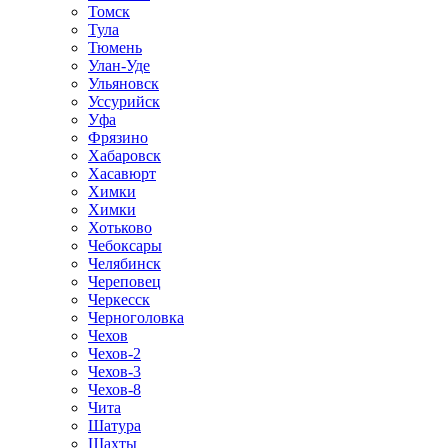
Томск
Тула
Тюмень
Улан-Уде
Ульяновск
Уссурийск
Уфа
Фрязино
Хабаровск
Хасавюрт
Химки
Химки
Хотьково
Чебоксары
Челябинск
Череповец
Черкесск
Черноголовка
Чехов
Чехов-2
Чехов-3
Чехов-8
Чита
Шатура
Шахты