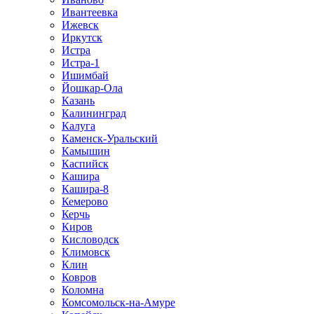
Ивантеевка
Ижевск
Иркутск
Истра
Истра-1
Ишимбай
Йошкар-Ола
Казань
Калининград
Калуга
Каменск-Уральский
Камышин
Каспийск
Кашира
Кашира-8
Кемерово
Керчь
Киров
Кисловодск
Климовск
Клин
Ковров
Коломна
Комсомольск-на-Амуре