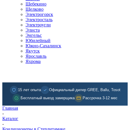
Шебекино
Щелково
Электрогорск
Электросталь
Электроугли
Элиста
Энгельс
Юбилейный
Южно-Сахалинск
Якутск
Ярославль
Яхрома
15 лет опыта
Официальный дилер GREE, Ballu, Tosot
Бесплатный выезд замерщика
Рассрочка 3-12 мес
Главная
-
Каталог
-
Кондиционеры в Стерлитамаке