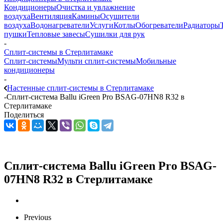
Кондиционеры
Очистка и увлажнение
воздуха
Вентиляция
Камины
Осушители
воздуха
Водонагреватели
Услуги
Котлы
Обогреватели
Радиаторы
пушки
Тепловые завесы
Сушилки для рук
-
Сплит-системы в Стерлитамаке
Сплит-системы
Мульти сплит-системы
Мобильные
кондиционеры
-
Настенные сплит-системы в Стерлитамаке
-
Сплит-система Ballu iGreen Pro BSAG-07HN8 R32 в
Стерлитамаке
Поделиться
Сплит-система Ballu iGreen Pro BSAG-
07HN8 R32 в Стерлитамаке
Previous