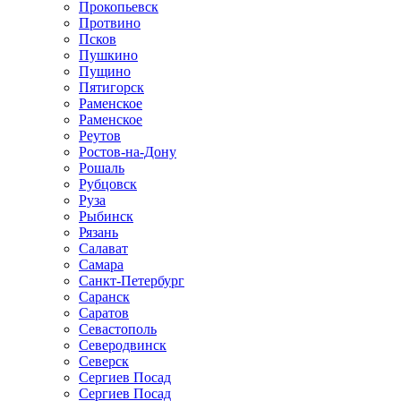
Прокопьевск
Протвино
Псков
Пушкино
Пущино
Пятигорск
Раменское
Раменское
Реутов
Ростов-на-Дону
Рошаль
Рубцовск
Руза
Рыбинск
Рязань
Салават
Самара
Санкт-Петербург
Саранск
Саратов
Севастополь
Северодвинск
Северск
Сергиев Посад
Сергиев Посад