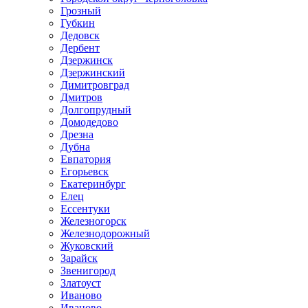
Грозный
Губкин
Дедовск
Дербент
Дзержинск
Дзержинский
Димитровград
Дмитров
Долгопрудный
Домодедово
Дрезна
Дубна
Евпатория
Егорьевск
Екатеринбург
Елец
Ессентуки
Железногорск
Железнодорожный
Жуковский
Зарайск
Звенигород
Златоуст
Иваново
Иваново