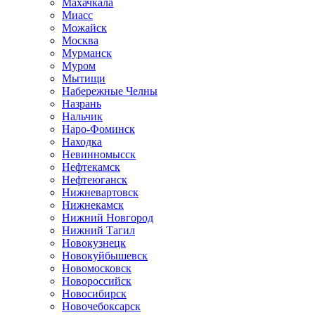
Махачкала
Миасс
Можайск
Москва
Мурманск
Муром
Мытищи
Набережные Челны
Назрань
Нальчик
Наро-Фоминск
Находка
Невинномысск
Нефтекамск
Нефтеюганск
Нижневартовск
Нижнекамск
Нижний Новгород
Нижний Тагил
Новокузнецк
Новокуйбышевск
Новомосковск
Новороссийск
Новосибирск
Новочебоксарск