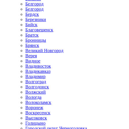
Белгород
Белгород
Бердск
Березники
Бийск
Благовещенск
Братск
Бронницы
Брянск
Великий Новгород
Верея
Видное
Владивосток
Владикавказ
Владимир
Волгоград
Волгодонск
Волжский
Вологда
Волоколамск
Воронеж
Воскресенск
Высоковск
Голицыно
Городской округ Черноголовка