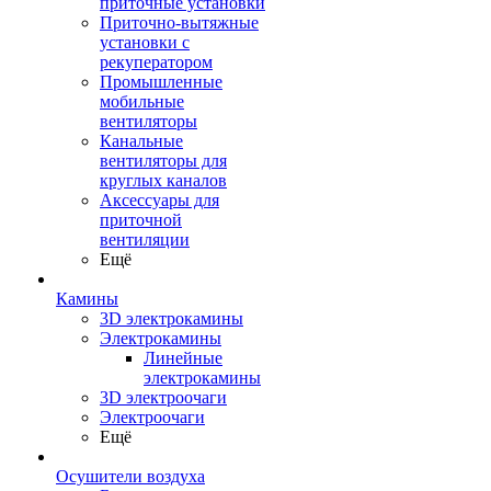
приточные установки
Приточно-вытяжные
установки с
рекуператором
Промышленные
мобильные
вентиляторы
Канальные
вентиляторы для
круглых каналов
Аксессуары для
приточной
вентиляции
Ещё
Камины
3D электрокамины
Электрокамины
Линейные
электрокамины
3D электроочаги
Электроочаги
Ещё
Осушители воздуха