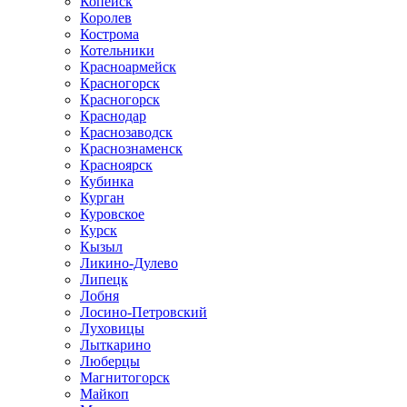
Копейск
Королев
Кострома
Котельники
Красноармейск
Красногорск
Красногорск
Краснодар
Краснозаводск
Краснознаменск
Красноярск
Кубинка
Курган
Куровское
Курск
Кызыл
Ликино-Дулево
Липецк
Лобня
Лосино-Петровский
Луховицы
Лыткарино
Люберцы
Магнитогорск
Майкоп