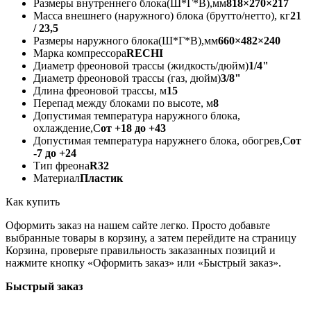
Размеры внутреннего блока(Ш*Г*В),мм
818×270×217
Масса внешнего (наружного) блока (брутто/нетто), кг
21
/ 23,5
Размеры наружного блока(Ш*Г*В),мм
660×482×240
Марка компрессора
RECHI
Диаметр фреоновой трассы (жидкость/дюйм)
1/4"
Диаметр фреоновой трассы (газ, дюйм)
3/8"
Длина фреоновой трассы, м
15
Перепад между блоками по высоте, м
8
Допустимая температура наружного блока,
охлаждение,С
от +18 до +43
Допустимая температура наружнего блока, обогрев,С
от
-7 до +24
Тип фреона
R32
Материал
Пластик
Как купить
Оформить заказ на нашем сайте легко. Просто добавьте
выбранные товары в корзину, а затем перейдите на страницу
Корзина, проверьте правильность заказанных позиций и
нажмите кнопку «Оформить заказ» или «Быстрый заказ».
Быстрый заказ