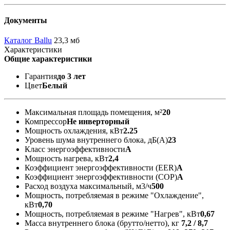
Документы
Каталог Ballu
23,3 мб
Характеристики
Общие характеристики
Гарантия
до 3 лет
Цвет
Белый
Максимальная площадь помещения, м²
20
Компрессор
Не инверторный
Мощность охлаждения, кВт
2.25
Уровень шума внутреннего блока, дБ(А)
23
Класс энергоэффективности
A
Мощность нагрева, кВт
2,4
Коэффициент энергоэффективности (EER)
А
Коэффициент энергоэффективности (COP)
А
Расход воздуха максимальный, м3/ч
500
Мощность, потребляемая в режиме "Охлаждение",
кВт
0,70
Мощность, потребляемая в режиме "Нагрев", кВт
0,67
Масса внутреннего блока (брутто/нетто), кг
7,2 / 8,7