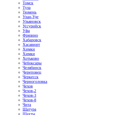
Томск
Тула
Тюмень
Улан-Уде
Ульяновск
Уссурийск
Уфа
Фрязино
Хабаровск
Хасавюрт
Химки
Химки
Хотьково
Чебоксары
Челябинск
Череповец
Черкесск
Черноголовка
Чехов
Чехов-2
Чехов-3
Чехов-8
Чита
Шатура
Шахты