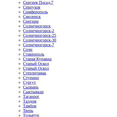
Сергиев Посад-7
Серпухов
Симферополь
Смоленск
Снегири
Солнечногорск
Солнечногорск-2
Солнечногорск-25
Солнечногорск-30
Солнечногорск-7
Сочи
Ставрополь
Старая Купавна
Старый Оскол
Старый Оскол
Стерлитамак
Ступино
Сургут
Сызрань
Сыктывкар
Таганрог
Талдом
Тамбов
Тверь
Тольятти