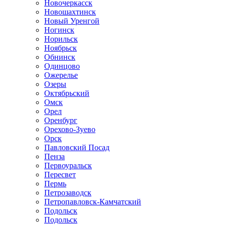
Новочеркасск
Новошахтинск
Новый Уренгой
Ногинск
Норильск
Ноябрьск
Обнинск
Одинцово
Ожерелье
Озеры
Октябрьский
Омск
Орел
Оренбург
Орехово-Зуево
Орск
Павловский Посад
Пенза
Первоуральск
Пересвет
Пермь
Петрозаводск
Петропавловск-Камчатский
Подольск
Подольск