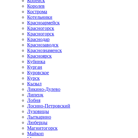
Копейск
Королев
Кострома
Котельники
Красноармейск
Красногорск
Красногорск
Краснодар
Краснозаводск
Краснознаменск
Красноярск
Кубинка
Курган
Куровское
Курск
Кызыл
Ликино-Дулево
Липецк
Лобня
Лосино-Петровский
Луховицы
Лыткарино
Люберцы
Магнитогорск
Майкоп