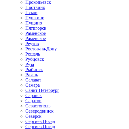
Прокопьевск
Протвино
Псков
Пушкино
Пущино
Пятигорск
Раменское
Раменское
Реутов
Ростов-на-Дону
Рошаль
Рубцовск
Руза
Рыбинск
Рязань
Салават
Самара
Санкт-Петербург
Саранск
Саратов
Севастополь
Северодвинск
Северск
Сергиев Посад
Сергиев Посад