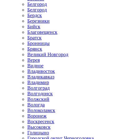
Белгород
Белгород
Бердск
Березники
Бийск
Благовещенск
Братск
Бронницы
Брянск
Великий Новгород
Верея
Видное
Владивосток
Владикавказ
Владимир
Волгоград
Волгодонск
Волжский
Вологда
Волоколамск
Воронеж
Воскресенск
Высоковск
Голицыно
Городской округ Черноголовка