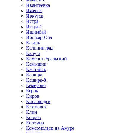
Ивантеевка
Ижевск
Иркутск
Истра
Истра-1
Ишимбай
Йошкар-Ола
Казань
Калининград
Калуга
Каменск-Уральский
Камышин
Каспийск
Кашира
Кашира-8
Кемерово
Керчь
Киров
Кисловодск
Климовск
Клин
Ковров
Коломна
Комсомольск-на-Амуре