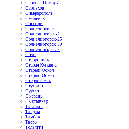
Сергиев Посад-7
Серпухов
Симферополь
Смоленск
Снегири
Солнечногорск
Солнечногорск-2
Солнечногорск-25
Солнечногорск-30
Солнечногорск-7
Сочи
Ставрополь
Старая Купавна
Старый Оскол
Старый Оскол
Стерлитамак
Ступино
Сургут
Сызрань
Сыктывкар
Таганрог
Талдом
Тамбов
Тверь
Тольятти