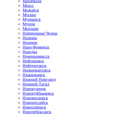
Махачкала
Миасс
Можайск
Москва
Мурманск
Муром
Мытищи
Набережные Челны
Назрань
Нальчик
Наро-Фоминск
Находка
Невинномысск
Нефтекамск
Нефтеюганск
Нижневартовск
Нижнекамск
Нижний Новгород
Нижний Тагил
Новокузнецк
Новокуйбышевск
Новомосковск
Новороссийск
Новосибирск
Новочебоксарск