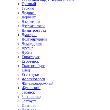
Грозный
Губкин
Дедовск
Дербент
Дзержинск
Дзержинский
Димитровград
Дмитров
Долгопрудный
Домодедово
Дрезна
Дубна
Евпатория
Егорьевск
Екатеринбург
Елец
Ессентуки
Железногорск
Железнодорожный
Жуковский
Зарайск
Звенигород
Златоуст
Иваново
Иваново