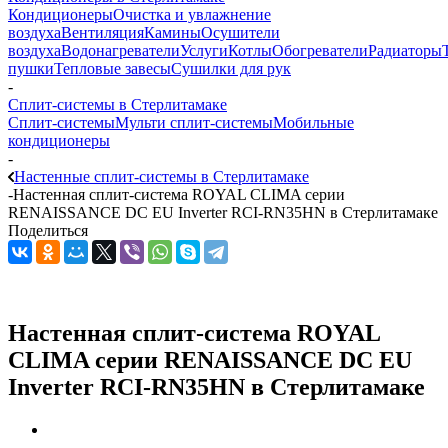
Кондиционеры
Очистка и увлажнение
воздуха
Вентиляция
Камины
Осушители
воздуха
Водонагреватели
Услуги
Котлы
Обогреватели
Радиаторы
пушки
Тепловые завесы
Сушилки для рук
-
Сплит-системы в Стерлитамаке
Сплит-системы
Мульти сплит-системы
Мобильные
кондиционеры
-
Настенные сплит-системы в Стерлитамаке
-
Настенная cплит-система ROYAL CLIMA серии
RENAISSANCE DC EU Inverter RCI-RN35HN в Стерлитамаке
Поделиться
Настенная cплит-система ROYAL
CLIMA серии RENAISSANCE DC EU
Inverter RCI-RN35HN в Стерлитамаке