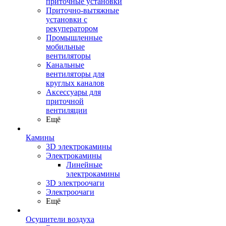
приточные установки
Приточно-вытяжные
установки с
рекуператором
Промышленные
мобильные
вентиляторы
Канальные
вентиляторы для
круглых каналов
Аксессуары для
приточной
вентиляции
Ещё
Камины
3D электрокамины
Электрокамины
Линейные
электрокамины
3D электроочаги
Электроочаги
Ещё
Осушители воздуха