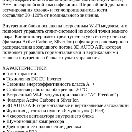
А++ по европейской классификации. Широчайший диапазон
регулирования холодо- и теплопроизводительности
составляет 30–120% от номинального значения.
Внутренние блоки оснащены встроенным Wi-Fi модулем, что
позволяет управлять сплит-системой из любой точки земного
шара. Кондиционер имеет трехступенчатую систему очистки
(фильтры Active Carbone, Silver Ion) и функцию равномерного
распределения воздушного потока 3D AUTO AIR, которая
позволяет управлять горизонтальными и вертикальными
жалюзи внутреннего блока с пульта управления.
ХАРАКТЕРИСТИКИ
● 5 лет гарантии
● Технология DC EU Inverter
● Сезонная энергоэффективность класса А++
● Стабильная работа на обогрев до -20 °С
● Встроенный Wi-Fi модуль (приложение "AC Freedom")
● Фильтры Active Carbone и Silver Ion
● 3D AUTO AIR горизонтальные и вертикальные автожалюзи
● Функция датчик на пульте «Я чувствую» (I Feel)
● 4 скорости вентилятора внутреннего блока
● Шумоизоляция компрессора
● Двустороннее подключение дренажа
● Хладагент R32