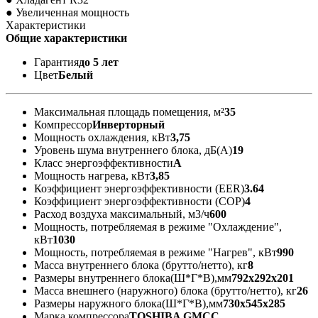
● Увеличенная мощность
Характеристики
Общие характеристики
Гарантия
до 5 лет
Цвет
Белый
Максимальная площадь помещения, м²
35
Компрессор
Инверторный
Мощность охлаждения, кВт
3,75
Уровень шума внутреннего блока, дБ(А)
19
Класс энергоэффективности
А
Мощность нагрева, кВт
3,85
Коэффициент энергоэффективности (EER)
3.64
Коэффициент энергоэффективности (COP)
4
Расход воздуха максимальный, м3/ч
600
Мощность, потребляемая в режиме "Охлаждение",
кВт
1030
Мощность, потребляемая в режиме "Нагрев", кВт
990
Масса внутреннего блока (брутто/нетто), кг
8
Размеры внутреннего блока(Ш*Г*В),мм
792x292x201
Масса внешнего (наружного) блока (брутто/нетто), кг
26
Размеры наружного блока(Ш*Г*В),мм
730x545x285
Марка компрессора
TOSHIBA GMCC