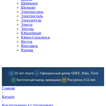
Шебекино
Щелково
Электрогорск
Электросталь
Электроугли
Элиста
Энгельс
Юбилейный
Южно-Сахалинск
Якутск
Ярославль
Яхрома
15 лет опыта
Официальный дилер GREE, Ballu, Tosot
Бесплатный выезд замерщика
Рассрочка 3-12 мес
Главная
-
Каталог
-
Кондиционеры в Стерлитамаке