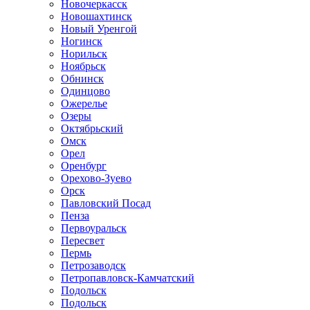
Новочеркасск
Новошахтинск
Новый Уренгой
Ногинск
Норильск
Ноябрьск
Обнинск
Одинцово
Ожерелье
Озеры
Октябрьский
Омск
Орел
Оренбург
Орехово-Зуево
Орск
Павловский Посад
Пенза
Первоуральск
Пересвет
Пермь
Петрозаводск
Петропавловск-Камчатский
Подольск
Подольск