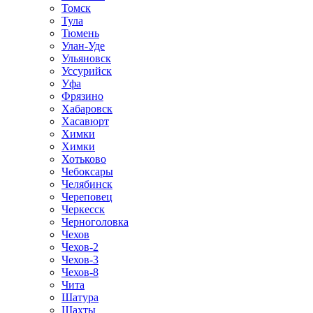
Томск
Тула
Тюмень
Улан-Уде
Ульяновск
Уссурийск
Уфа
Фрязино
Хабаровск
Хасавюрт
Химки
Химки
Хотьково
Чебоксары
Челябинск
Череповец
Черкесск
Черноголовка
Чехов
Чехов-2
Чехов-3
Чехов-8
Чита
Шатура
Шахты