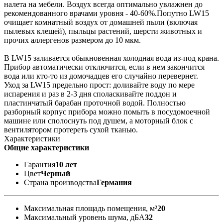
налета на мебели. Воздух всегда оптимально увлажнен до
рекомендованного врачами уровня - 40-60%.Попутно LW15
очищает комнатный воздух от домашней пыли (включая
пылевых клещей), пыльцы растений, шерсти животных и
прочих аллергенов размером до 10 мкм.
В LW15 заливается обыкновенная холодная вода из-под крана.
Прибор автоматически отключится, если в нем закончится
вода или кто-то из домочадцев его случайно перевернет.
Уход за LW15 предельно прост: доливайте воду по мере
испарения и раз в 2-3 дня споласкивайте поддон и
пластинчатый барабан проточной водой. Полностью
разборный корпус прибора можно помыть в посудомоечной
машине или сполоснуть под душем, а моторный блок с
вентилятором протереть сухой тканью.
Характеристики
Общие характеристики
Гарантия
10 лет
Цвет
Черный
Страна производства
Германия
Максимальная площадь помещения, м²
20
Максимальный уровень шума, дБА
32