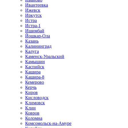
Ивантеевка
Ижевск
Иркутск
Истра
Истра-1
Ишимбай
Йошкар-Ола
Казань
Калининград
Калуга
Каменск-Уральский
Камышин
Каспийск
Кашира
Кашира-8
Кемерово
Керчь
Киров
Кисловодск
Климовск
Клин
Ковров
Коломна
Комсомольск-на-Амуре