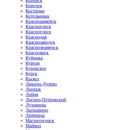
Копейск
Королев
Кострома
Котельники
Красноармейск
Красногорск
Красногорск
Краснодар
Краснозаводск
Краснознаменск
Красноярск
Кубинка
Курган
Куровское
Курск
Кызыл
Ликино-Дулево
Липецк
Лобня
Лосино-Петровский
Луховицы
Лыткарино
Люберцы
Магнитогорск
Майкоп