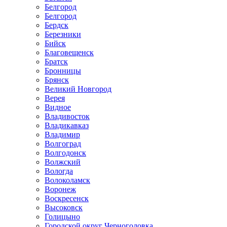
Белгород
Белгород
Бердск
Березники
Бийск
Благовещенск
Братск
Бронницы
Брянск
Великий Новгород
Верея
Видное
Владивосток
Владикавказ
Владимир
Волгоград
Волгодонск
Волжский
Вологда
Волоколамск
Воронеж
Воскресенск
Высоковск
Голицыно
Городской округ Черноголовка