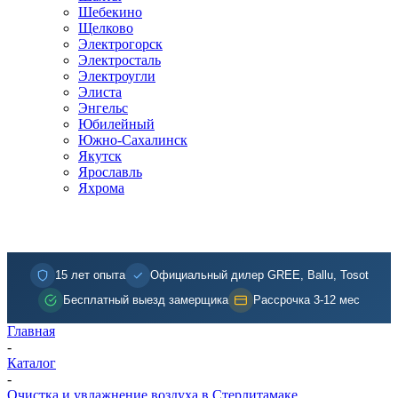
Шебекино
Щелково
Электрогорск
Электросталь
Электроугли
Элиста
Энгельс
Юбилейный
Южно-Сахалинск
Якутск
Ярославль
Яхрома
15 лет опыта
Официальный дилер GREE, Ballu, Tosot
Бесплатный выезд замерщика
Рассрочка 3-12 мес
Главная
-
Каталог
-
Очистка и увлажнение воздуха в Стерлитамаке