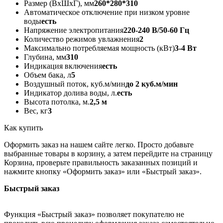
Размер (ВxШxГ), мм
260*280*310
Автоматическое отключение при низком уровне
воды
есть
Напряжение электропитания
220-240 В/50-60 Гц
Количество режимов увлажнения
2
Максимально потребляемая мощность (кВт)
3-4 Вт
Глубина, мм
310
Индикация включения
есть
Объем бака, л
5
Воздушный поток, куб.м/мин
до 2 куб.м/мин
Индикатор долива воды, л.
есть
Высота потолка, м.
2,5 м
Вес, кг
3
Как купить
Оформить заказ на нашем сайте легко. Просто добавьте
выбранные товары в корзину, а затем перейдите на страницу
Корзина, проверьте правильность заказанных позиций и
нажмите кнопку «Оформить заказ» или «Быстрый заказ».
Быстрый заказ
Функция «Быстрый заказ» позволяет покупателю не