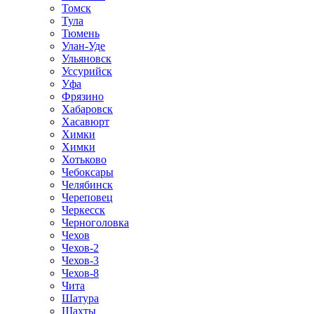
Томск
Тула
Тюмень
Улан-Уде
Ульяновск
Уссурийск
Уфа
Фрязино
Хабаровск
Хасавюрт
Химки
Химки
Хотьково
Чебоксары
Челябинск
Череповец
Черкесск
Черноголовка
Чехов
Чехов-2
Чехов-3
Чехов-8
Чита
Шатура
Шахты