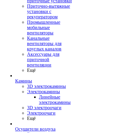
приточные установки
Приточно-вытяжные
установки с
рекуператором
Промышленные
мобильные
вентиляторы
Канальные
вентиляторы для
круглых каналов
Аксессуары для
приточной
вентиляции
Ещё
Камины
3D электрокамины
Электрокамины
Линейные
электрокамины
3D электроочаги
Электроочаги
Ещё
Осушители воздуха