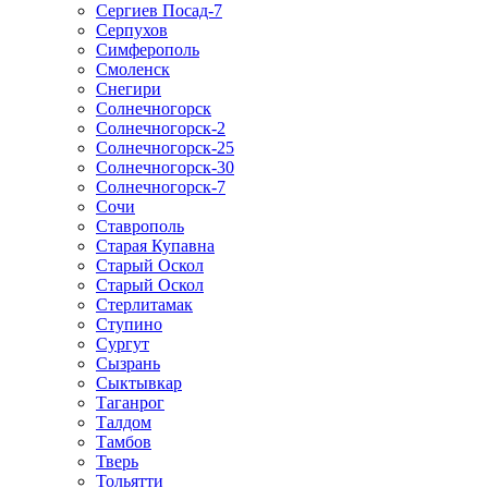
Сергиев Посад-7
Серпухов
Симферополь
Смоленск
Снегири
Солнечногорск
Солнечногорск-2
Солнечногорск-25
Солнечногорск-30
Солнечногорск-7
Сочи
Ставрополь
Старая Купавна
Старый Оскол
Старый Оскол
Стерлитамак
Ступино
Сургут
Сызрань
Сыктывкар
Таганрог
Талдом
Тамбов
Тверь
Тольятти