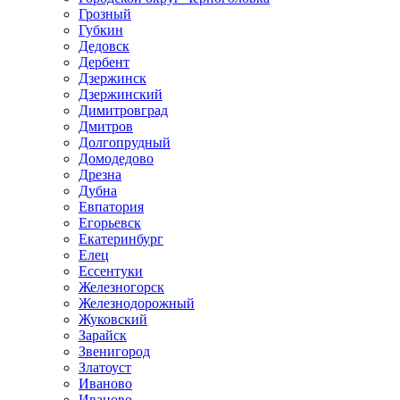
Грозный
Губкин
Дедовск
Дербент
Дзержинск
Дзержинский
Димитровград
Дмитров
Долгопрудный
Домодедово
Дрезна
Дубна
Евпатория
Егорьевск
Екатеринбург
Елец
Ессентуки
Железногорск
Железнодорожный
Жуковский
Зарайск
Звенигород
Златоуст
Иваново
Иваново