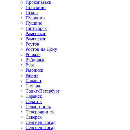
Прокопьевск
Протвино
Псков
Пушкино
Пущино
Пятигорск
Раменское
Раменское
Реутов
Ростов-на-Дону
Рошаль
Рубцовск
Руза
Рыбинск
Рязань
Салават
Самара
Санкт-Петербург
Саранск
Саратов
Севастополь
Северодвинск
Северск
Сергиев Посад
Сергиев Посад