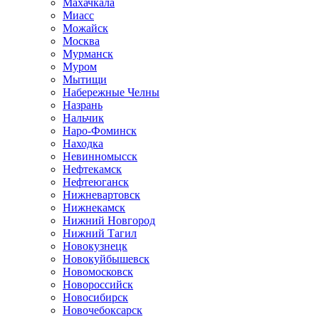
Махачкала
Миасс
Можайск
Москва
Мурманск
Муром
Мытищи
Набережные Челны
Назрань
Нальчик
Наро-Фоминск
Находка
Невинномысск
Нефтекамск
Нефтеюганск
Нижневартовск
Нижнекамск
Нижний Новгород
Нижний Тагил
Новокузнецк
Новокуйбышевск
Новомосковск
Новороссийск
Новосибирск
Новочебоксарск