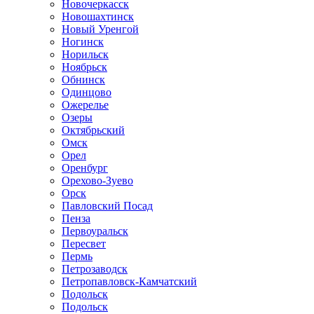
Новочеркасск
Новошахтинск
Новый Уренгой
Ногинск
Норильск
Ноябрьск
Обнинск
Одинцово
Ожерелье
Озеры
Октябрьский
Омск
Орел
Оренбург
Орехово-Зуево
Орск
Павловский Посад
Пенза
Первоуральск
Пересвет
Пермь
Петрозаводск
Петропавловск-Камчатский
Подольск
Подольск