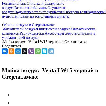
Кондиционеры
Очистка и увлажнение
воздуха
Вентиляция
Камины
Осушители
воздуха
Водонагреватели
Услуги
Котлы
Обогреватели
Радиаторы
пушки
Тепловые завесы
Сушилки для рук
-
Мойки воздуха в Стерлитамаке
Увлажнители воздуха
Очистители воздуха
Климатические
комплексы
Рециркуляторы
Аксессуары для очистителей и
увлажнителей воздуха
-
Мойка воздуха Venta LW15 черный в Стерлитамаке
Поделиться
Мойка воздуха Venta LW15 черный в
Стерлитамаке