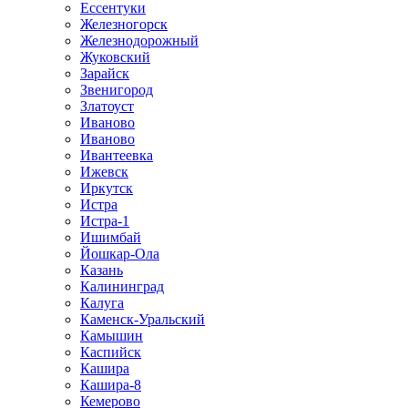
Ессентуки
Железногорск
Железнодорожный
Жуковский
Зарайск
Звенигород
Златоуст
Иваново
Иваново
Ивантеевка
Ижевск
Иркутск
Истра
Истра-1
Ишимбай
Йошкар-Ола
Казань
Калининград
Калуга
Каменск-Уральский
Камышин
Каспийск
Кашира
Кашира-8
Кемерово