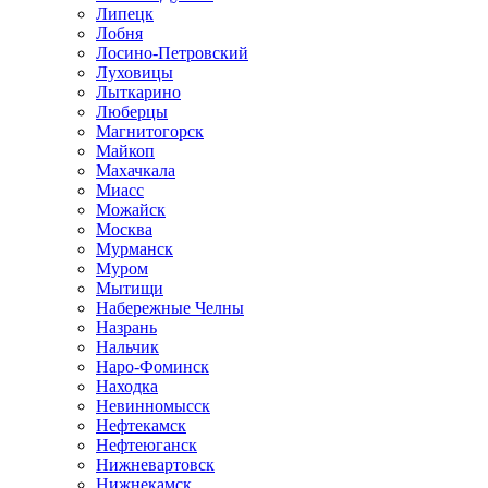
Липецк
Лобня
Лосино-Петровский
Луховицы
Лыткарино
Люберцы
Магнитогорск
Майкоп
Махачкала
Миасс
Можайск
Москва
Мурманск
Муром
Мытищи
Набережные Челны
Назрань
Нальчик
Наро-Фоминск
Находка
Невинномысск
Нефтекамск
Нефтеюганск
Нижневартовск
Нижнекамск