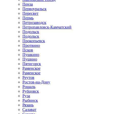
Пенза
Первоуральск
Пересвет
Пермь
Петрозаводск
Петропавловск-Камчатский
Подольск
Подольск
Прокопьевск
Протвино
Псков
Пушкино
Пущино
Пятигорск
Раменское
Раменское
Реутов
Ростов-на-Дону
Рошаль
Рубцовск
Руза
Рыбинск
Рязань
Салават