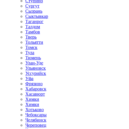
Ступино
Сургут
Сызрань
Сыктывкар
Таганрог
Талдом
Тамбов
Тверь
Тольятти
Томск
Тула
Тюмень
Улан-Уде
Ульяновск
Уссурийск
Уфа
Фрязино
Хабаровск
Хасавюрт
Химки
Химки
Хотьково
Чебоксары
Челябинск
Череповец