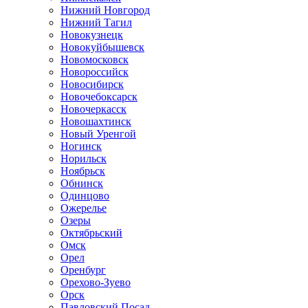
Нижний Новгород
Нижний Тагил
Новокузнецк
Новокуйбышевск
Новомосковск
Новороссийск
Новосибирск
Новочебоксарск
Новочеркасск
Новошахтинск
Новый Уренгой
Ногинск
Норильск
Ноябрьск
Обнинск
Одинцово
Ожерелье
Озеры
Октябрьский
Омск
Орел
Оренбург
Орехово-Зуево
Орск
Павловский Посад