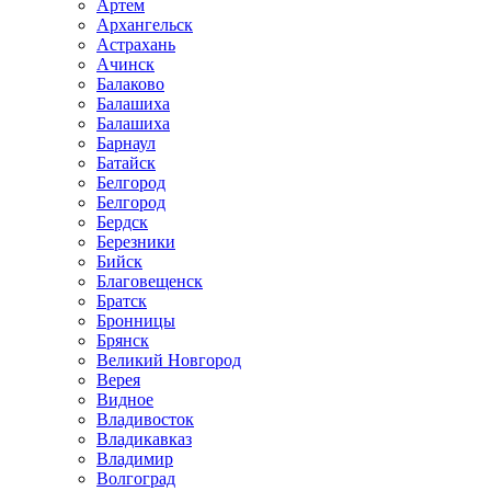
Артем
Архангельск
Астрахань
Ачинск
Балаково
Балашиха
Балашиха
Барнаул
Батайск
Белгород
Белгород
Бердск
Березники
Бийск
Благовещенск
Братск
Бронницы
Брянск
Великий Новгород
Верея
Видное
Владивосток
Владикавказ
Владимир
Волгоград