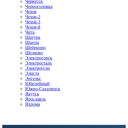
Черкесск
Черноголовка
Чехов
Чехов-2
Чехов-3
Чехов-8
Чита
Шатура
Шахты
Шебекино
Щелково
Электрогорск
Электросталь
Электроугли
Элиста
Энгельс
Юбилейный
Южно-Сахалинск
Якутск
Ярославль
Яхрома