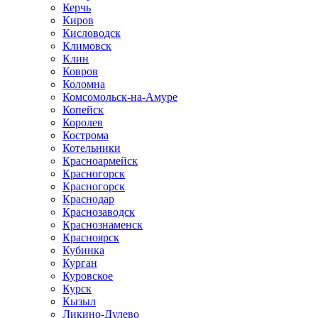
Керчь
Киров
Кисловодск
Климовск
Клин
Ковров
Коломна
Комсомольск-на-Амуре
Копейск
Королев
Кострома
Котельники
Красноармейск
Красногорск
Красногорск
Краснодар
Краснозаводск
Краснознаменск
Красноярск
Кубинка
Курган
Куровское
Курск
Кызыл
Ликино-Дулево