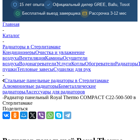
15 лет опыта
Официальный дилер GREE, Ballu, Tosot
Бесплатный выезд замерщика
Рассрочка 3-12 мес
Главная
-
Каталог
-
Радиаторы в Стерлитамаке
Кондиционеры
Очистка и увлажнение
воздуха
Вентиляция
Камины
Осушители
воздуха
Водонагреватели
Услуги
Котлы
Обогреватели
Радиаторы
пушки
Тепловые завесы
Сушилки для рук
-
Стальные панельные радиаторы в Стерлитамаке
Алюминиевые радиаторы
Биметаллические
радиаторы
Аксессуары для радиаторов
-
Радиатор панельный Royal Thermo COMPACT C22-500-500 в
Стерлитамаке
Поделиться