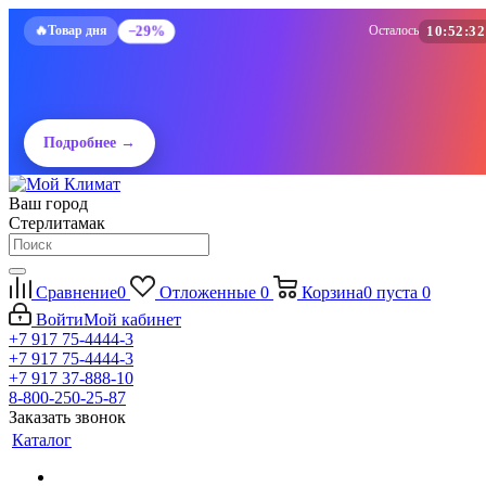
🔥
−29%
10:52:31
Товар дня
Осталось
Подробнее →
Ваш город
Стерлитамак
Сравнение
0
Отложенные
0
Корзина
0
пуста
0
Войти
Мой кабинет
+7 917 75-4444-3
+7 917 75-4444-3
+7 917 37-888-10
8-800-250-25-87
Заказать звонок
Каталог