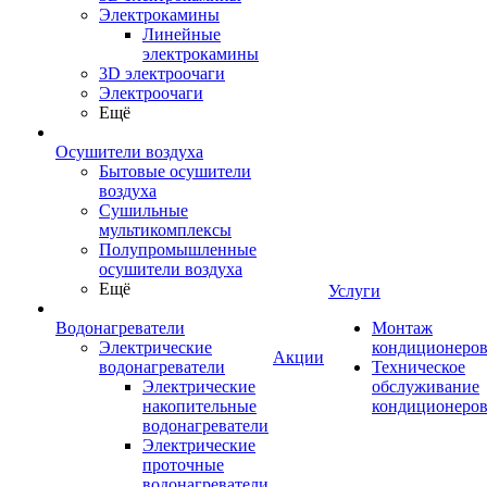
Электрокамины
Линейные
электрокамины
3D электроочаги
Электроочаги
Ещё
Осушители воздуха
Бытовые осушители
воздуха
Сушильные
мультикомплексы
Полупромышленные
осушители воздуха
Ещё
Услуги
Водонагреватели
Монтаж
Электрические
кондиционеро
Акции
водонагреватели
Техническое
Электрические
обслуживание
накопительные
кондиционеро
водонагреватели
Электрические
проточные
водонагреватели