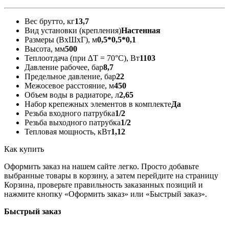
Вес брутто, кг
13,7
Вид установки (крепления)
Настенная
Размеры (ВxШxГ), м
0,5*0,5*0,1
Высота, мм
500
Теплоотдача (при ∆T = 70°C), Вт
1103
Давление рабочее, бар
8,7
Предельное давление, бар
22
Межосевое расстояние, м
450
Объем воды в радиаторе, л
2,65
Набор крепежных элементов в комплекте
Да
Резьба входного патрубка
1/2
Резьба выходного патрубка
1/2
Тепловая мощность, кВт
1,12
Как купить
Оформить заказ на нашем сайте легко. Просто добавьте
выбранные товары в корзину, а затем перейдите на страницу
Корзина, проверьте правильность заказанных позиций и
нажмите кнопку «Оформить заказ» или «Быстрый заказ».
Быстрый заказ