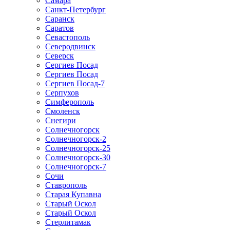
Самара
Санкт-Петербург
Саранск
Саратов
Севастополь
Северодвинск
Северск
Сергиев Посад
Сергиев Посад
Сергиев Посад-7
Серпухов
Симферополь
Смоленск
Снегири
Солнечногорск
Солнечногорск-2
Солнечногорск-25
Солнечногорск-30
Солнечногорск-7
Сочи
Ставрополь
Старая Купавна
Старый Оскол
Старый Оскол
Стерлитамак