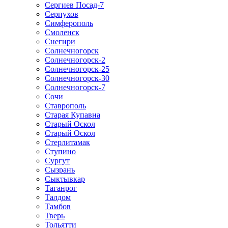
Сергиев Посад-7
Серпухов
Симферополь
Смоленск
Снегири
Солнечногорск
Солнечногорск-2
Солнечногорск-25
Солнечногорск-30
Солнечногорск-7
Сочи
Ставрополь
Старая Купавна
Старый Оскол
Старый Оскол
Стерлитамак
Ступино
Сургут
Сызрань
Сыктывкар
Таганрог
Талдом
Тамбов
Тверь
Тольятти