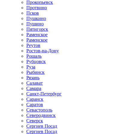
Прокопьевск
Протвино
Псков
Пушкино
Пущино
Пятигорск
Раменское
Раменское
Реутов
Ростов-на-Дону
Рошаль
Рубцовск
Руза
Рыбинск
Рязань
Салават
Самара
Санкт-Петербург
Саранск
Саратов
Севастополь
Северодвинск
Северск
Сергиев Посад
Сергиев Посад