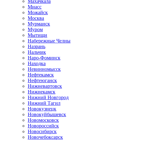
Махачкала
Миасс
Можайск
Москва
Мурманск
Муром
Мытищи
Набережные Челны
Назрань
Нальчик
Наро-Фоминск
Находка
Невинномысск
Нефтекамск
Нефтеюганск
Нижневартовск
Нижнекамск
Нижний Новгород
Нижний Тагил
Новокузнецк
Новокуйбышевск
Новомосковск
Новороссийск
Новосибирск
Новочебоксарск