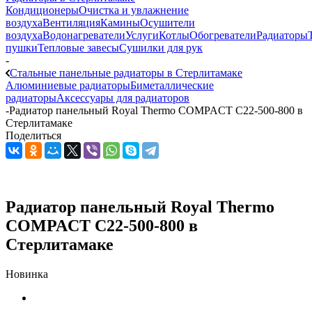
Кондиционеры
Очистка и увлажнение
воздуха
Вентиляция
Камины
Осушители
воздуха
Водонагреватели
Услуги
Котлы
Обогреватели
Радиаторы
пушки
Тепловые завесы
Сушилки для рук
-
Стальные панельные радиаторы в Стерлитамаке
Алюминиевые радиаторы
Биметаллические
радиаторы
Аксессуары для радиаторов
-
Радиатор панельный Royal Thermo COMPACT C22-500-800 в
Стерлитамаке
Поделиться
Радиатор панельный Royal Thermo
COMPACT C22-500-800 в
Стерлитамаке
Новинка