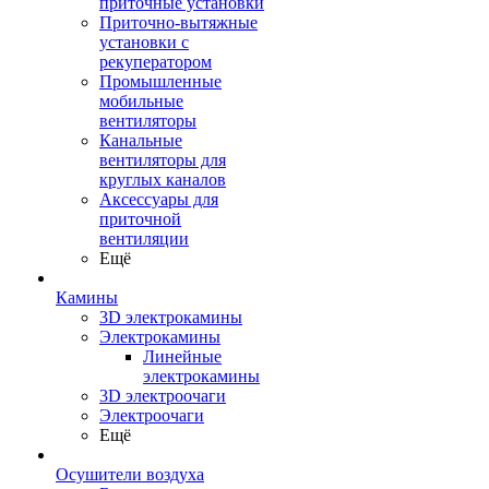
приточные установки
Приточно-вытяжные
установки с
рекуператором
Промышленные
мобильные
вентиляторы
Канальные
вентиляторы для
круглых каналов
Аксессуары для
приточной
вентиляции
Ещё
Камины
3D электрокамины
Электрокамины
Линейные
электрокамины
3D электроочаги
Электроочаги
Ещё
Осушители воздуха