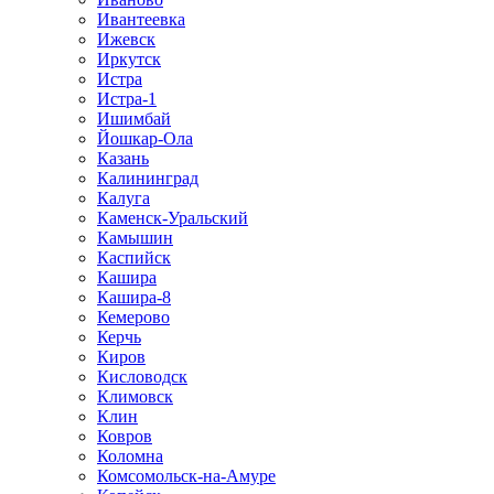
Ивантеевка
Ижевск
Иркутск
Истра
Истра-1
Ишимбай
Йошкар-Ола
Казань
Калининград
Калуга
Каменск-Уральский
Камышин
Каспийск
Кашира
Кашира-8
Кемерово
Керчь
Киров
Кисловодск
Климовск
Клин
Ковров
Коломна
Комсомольск-на-Амуре