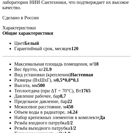
лаборатории НИИ Сантехники, что подтверждает их высокое
качество.
Сделано в России
Характеристики
Общие характеристики
Цвет
Белый
Гарантийный срок, месяцев
120
Максимальная площадь помещения, м²
18
Вес брутто, кг
21.9
Вид установки (крепления)
Настенная
Размеры (ВxШxГ), м
0,5*0,8*0,1
Высота, мм
500
Теплоотдача (при ∆T = 70°C), Вт
1765
Давление рабочее, бар
8,7
Предельное давление, бар
22
Межосевое расстояние, м
450
Объем воды в радиаторе, л
4.24
Набор крепежных элементов в комплекте
Да
Резьба входного патрубка
1/2
Резьба выходного патрубка
1/2