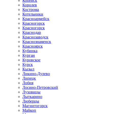
Копейск
Королев
Кострома
Котельники
Красноармейск
Красногорск
Красногорск
Краснодар
Краснозаводск
Краснознаменск
Красноярск
Кубинка
Курган
Куровское
Курск
Кызыл
Ликино-Дулево
Липецк
Лобня
Лосино-Петровский
Луховицы
Лыткарино
Люберцы
Магнитогорск
Майкоп