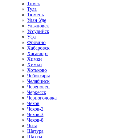
Томск
Тула
Тюмень
Улан-Уде
Ульяновск
Уссурийск
Уфа
Фрязино
Хабаровск
Хасавюрт
Химки
Химки
Хотьково
Чебоксары
Челябинск
Череповец
Черкесск
Черноголовка
Чехов
Чехов-2
Чехов-3
Чехов-8
Чита
Шатура
Шахты