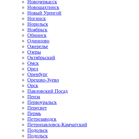
Новочеркасск
Новошахтинск
Новый Уренгой
Ногинск
Норильск
Ноябрьск
Обнинск
Одинцово
Ожерелье
Озеры
Октябрьский
Омск
Орел
Оренбург
Орехово-Зуево
Орск
Павловский Посад
Пенза
Первоуральск
Пересвет
Пермь
Петрозаводск
Петропавловск-Камчатский
Подольск
Подольск