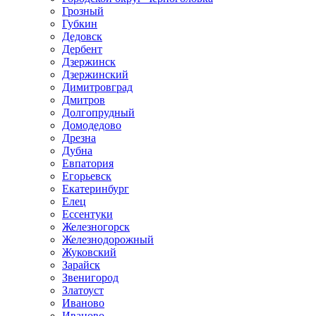
Грозный
Губкин
Дедовск
Дербент
Дзержинск
Дзержинский
Димитровград
Дмитров
Долгопрудный
Домодедово
Дрезна
Дубна
Евпатория
Егорьевск
Екатеринбург
Елец
Ессентуки
Железногорск
Железнодорожный
Жуковский
Зарайск
Звенигород
Златоуст
Иваново
Иваново