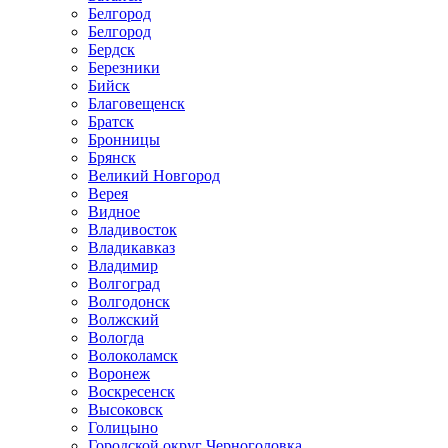
Белгород
Белгород
Бердск
Березники
Бийск
Благовещенск
Братск
Бронницы
Брянск
Великий Новгород
Верея
Видное
Владивосток
Владикавказ
Владимир
Волгоград
Волгодонск
Волжский
Вологда
Волоколамск
Воронеж
Воскресенск
Высоковск
Голицыно
Городской округ Черноголовка