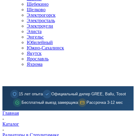
Шебекино
Щелково
Электрогорск
Электросталь
Электроугли
Элиста
Энгельс
Юбилейный
Южно-Сахалинск
Якутск
Ярославль
Яхрома
15 лет опыта
Официальный дилер GREE, Ballu, Tosot
Бесплатный выезд замерщика
Рассрочка 3-12 мес
Главная
-
Каталог
-
Радиаторы в Стерлитамаке