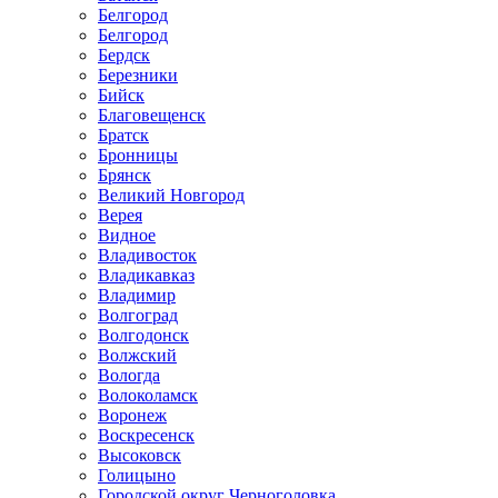
Белгород
Белгород
Бердск
Березники
Бийск
Благовещенск
Братск
Бронницы
Брянск
Великий Новгород
Верея
Видное
Владивосток
Владикавказ
Владимир
Волгоград
Волгодонск
Волжский
Вологда
Волоколамск
Воронеж
Воскресенск
Высоковск
Голицыно
Городской округ Черноголовка