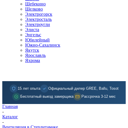
Шебекино
Щелково
Электрогорск
Электросталь
Электроугли
Элиста
Энгельс
Юбилейный
Южно-Сахалинск
Якутск
Ярославль
Яхрома
15 лет опыта
Официальный дилер GREE, Ballu, Tosot
Бесплатный выезд замерщика
Рассрочка 3-12 мес
Главная
-
Каталог
-
Вентиляция в Стерлитамаке