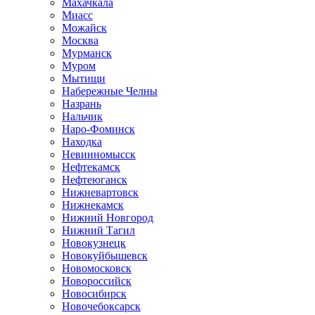
Махачкала
Миасс
Можайск
Москва
Мурманск
Муром
Мытищи
Набережные Челны
Назрань
Нальчик
Наро-Фоминск
Находка
Невинномысск
Нефтекамск
Нефтеюганск
Нижневартовск
Нижнекамск
Нижний Новгород
Нижний Тагил
Новокузнецк
Новокуйбышевск
Новомосковск
Новороссийск
Новосибирск
Новочебоксарск