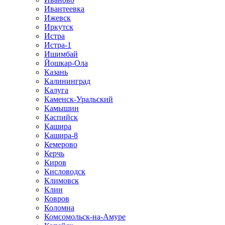
Ивантеевка
Ижевск
Иркутск
Истра
Истра-1
Ишимбай
Йошкар-Ола
Казань
Калининград
Калуга
Каменск-Уральский
Камышин
Каспийск
Кашира
Кашира-8
Кемерово
Керчь
Киров
Кисловодск
Климовск
Клин
Ковров
Коломна
Комсомольск-на-Амуре