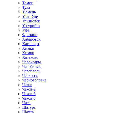
Томск
Тула
Тюмень
Улан-Уде
Ульяновск
Уссурийск
Уфа
Фрязино
Хабаровск
Хасавюрт
Химки
Химки
Хотьково
Чебоксары
Челябинск
Череповец
Черкесск
Черноголовка
Чехов
Чехов-2
Чехов-3
Чехов-8
Чита
Шатура
Шахты