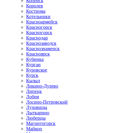
Копейск
Королев
Кострома
Котельники
Красноармейск
Красногорск
Красногорск
Краснодар
Краснозаводск
Краснознаменск
Красноярск
Кубинка
Курган
Куровское
Курск
Кызыл
Ликино-Дулево
Липецк
Лобня
Лосино-Петровский
Луховицы
Лыткарино
Люберцы
Магнитогорск
Майкоп