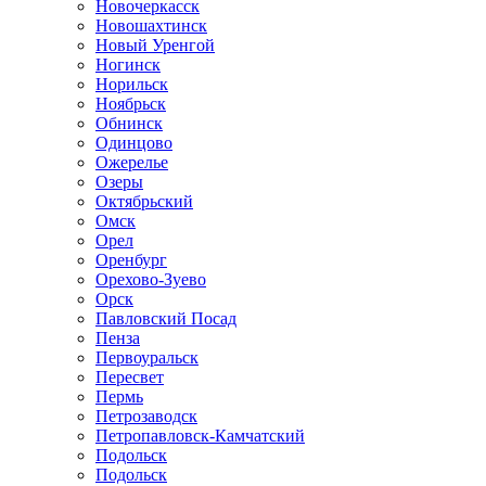
Новочеркасск
Новошахтинск
Новый Уренгой
Ногинск
Норильск
Ноябрьск
Обнинск
Одинцово
Ожерелье
Озеры
Октябрьский
Омск
Орел
Оренбург
Орехово-Зуево
Орск
Павловский Посад
Пенза
Первоуральск
Пересвет
Пермь
Петрозаводск
Петропавловск-Камчатский
Подольск
Подольск