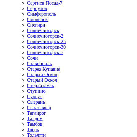
Сергиев Посад-7
Серпухов
Симферополь
Смоленск
Снегири
Солнечногорск
Солнечногорск-2
Солнечногорск-25
Солнечногорск-30
Солнечногорск-7
Сочи
Ставрополь
Старая Купавна
Старый Оскол
Старый Оскол
Стерлитамак
Ступино
Сургут
Сызрань
Сыктывкар
Таганрог
Талдом
Тамбов
Тверь
Тольятти