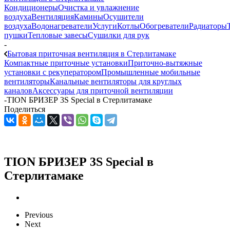
Кондиционеры
Очистка и увлажнение
воздуха
Вентиляция
Камины
Осушители
воздуха
Водонагреватели
Услуги
Котлы
Обогреватели
Радиаторы
пушки
Тепловые завесы
Сушилки для рук
-
Бытовая приточная вентиляция в Стерлитамаке
Компактные приточные установки
Приточно-вытяжные
установки с рекуператором
Промышленные мобильные
вентиляторы
Канальные вентиляторы для круглых
каналов
Аксессуары для приточной вентиляции
-
TION БРИЗЕР 3S Special в Стерлитамаке
Поделиться
TION БРИЗЕР 3S Special в
Стерлитамаке
Previous
Next