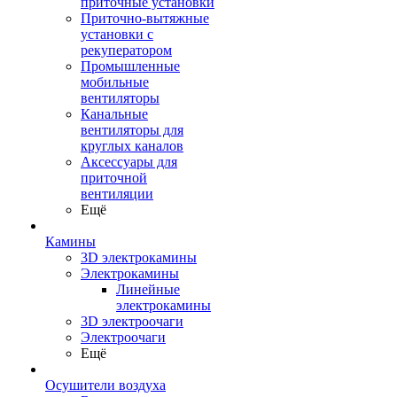
приточные установки
Приточно-вытяжные
установки с
рекуператором
Промышленные
мобильные
вентиляторы
Канальные
вентиляторы для
круглых каналов
Аксессуары для
приточной
вентиляции
Ещё
Камины
3D электрокамины
Электрокамины
Линейные
электрокамины
3D электроочаги
Электроочаги
Ещё
Осушители воздуха