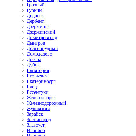
Грозный
Губкин
Дедовск
Дербент
Дзержинск
Дзержинский
Димитровград
Дмитров
Долгопрудный
Домодедово
Дрезна
Дубна
Евпатория
Егорьевск
Екатеринбург
Елец
Ессентуки
Железногорск
Железнодорожный
Жуковский
Зарайск
Звенигород
Златоуст
Иваново
Иваново