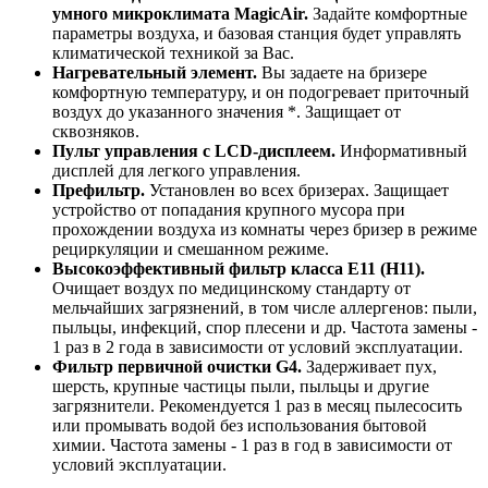
умного микроклимата MagicAir.
Задайте комфортные
параметры воздуха, и базовая станция будет управлять
климатической техникой за Вас.
Нагревательный элемент.
Вы задаете на бризере
комфортную температуру, и он подогревает приточный
воздух до указанного значения *. Защищает от
сквозняков.
Пульт управления с LCD-дисплеем.
Информативный
дисплей для легкого управления.
Префильтр.
Установлен во всех бризерах. Защищает
устройство от попадания крупного мусора при
прохождении воздуха из комнаты через бризер в режиме
рециркуляции и смешанном режиме.
Высокоэффективный фильтр класса E11 (Н11).
Очищает воздух по медицинскому стандарту от
мельчайших загрязнений, в том числе аллергенов: пыли,
пыльцы, инфекций, спор плесени и др. Частота замены -
1 раз в 2 года в зависимости от условий эксплуатации.
Фильтр первичной очистки G4.
Задерживает пух,
шерсть, крупные частицы пыли, пыльцы и другие
загрязнители. Рекомендуется 1 раз в месяц пылесосить
или промывать водой без использования бытовой
химии. Частота замены - 1 раз в год в зависимости от
условий эксплуатации.