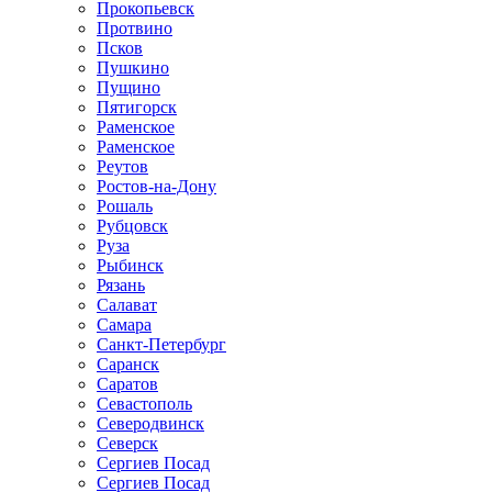
Прокопьевск
Протвино
Псков
Пушкино
Пущино
Пятигорск
Раменское
Раменское
Реутов
Ростов-на-Дону
Рошаль
Рубцовск
Руза
Рыбинск
Рязань
Салават
Самара
Санкт-Петербург
Саранск
Саратов
Севастополь
Северодвинск
Северск
Сергиев Посад
Сергиев Посад